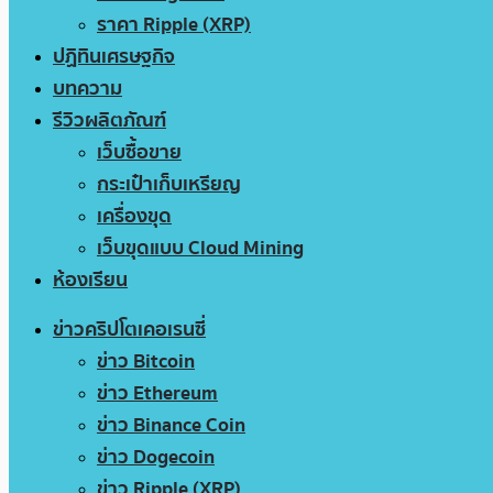
ราคา Ripple (XRP)
ปฏิทินเศรษฐกิจ
บทความ
รีวิวผลิตภัณฑ์
เว็บซื้อขาย
กระเป๋าเก็บเหรียญ
เครื่องขุด
เว็บขุดแบบ Cloud Mining
ห้องเรียน
ข่าวคริปโตเคอเรนซี่
ข่าว Bitcoin
ข่าว Ethereum
ข่าว Binance Coin
ข่าว Dogecoin
ข่าว Ripple (XRP)