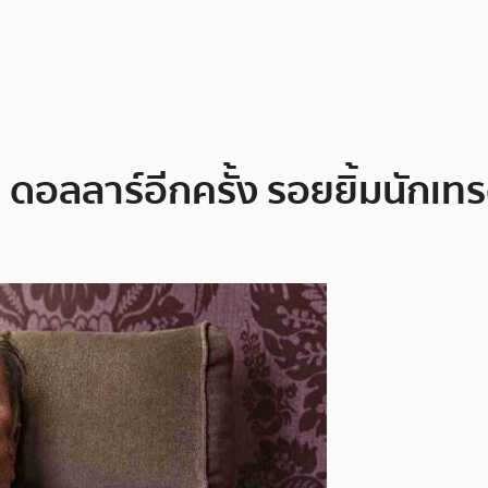
 ดอลลาร์อีกครั้ง รอยยิ้มนักเทร