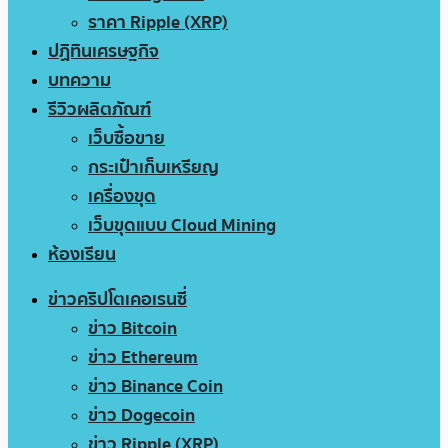
ราคา Ripple (XRP)
ปฏิทินเศรษฐกิจ
บทความ
รีวิวผลิตภัณฑ์
เว็บซื้อขาย
กระเป๋าเก็บเหรียญ
เครื่องขุด
เว็บขุดแบบ Cloud Mining
ห้องเรียน
ข่าวคริปโตเคอเรนซี่
ข่าว Bitcoin
ข่าว Ethereum
ข่าว Binance Coin
ข่าว Dogecoin
ข่าว Ripple (XRP)