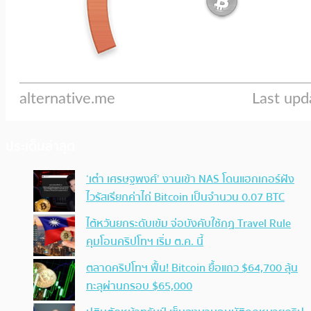
ประเด็นล่าสุด
‘เต๋า เศรษฐพงศ์’ งานเข้า NAS โดนแฮกเกอร์ฝัง
ไวรัสเรียกค่าไถ่ Bitcoin เป็นจำนวน 0.07 BTC
ไต้หวันยกระดับเข้ม จ่อบังคับใช้กฏ Travel Rule
คุมโอนคริปโทฯ เริ่ม ต.ค. นี้
ตลาดคริปโทฯ ฟื้น! Bitcoin ยื้อแถว $64,700 ลุ้น
ทะลุผ่านกรอบ $65,000