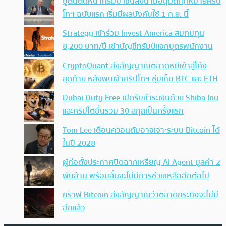
ปูตินตัดหน้าทรัมป์ เซ็นลงนามอนุมัติกฎหมายคริป
โทฯ ฉบับแรก เริ่มมีผลบังคับใช้ 1 ก.ย. นี้
Strategy เข้าร่วม Invest America สมทบทุน
8,200 บาท/ปี เข้าบัญชีทรัมป์แจกบุตรพนักงาน
CryptoQuant ส่งสัญญาณตลาดหมีเข้าสู่โค้ง
สุดท้าย หลังพบเจ้าคริปโทฯ ซุ่มเก็บ BTC และ ETH
Dubai Duty Free เปิดรับชำระเงินด้วย Shiba Inu
และคริปโตอื่นรวม 30 สกุลเป็นครั้งแรก
Tom Lee เตือนควอนตัมอาจเจาะระบบ Bitcoin ได้
ในปี 2028
ผู้ก่อตั้งประกาศปิดฉากเหรียญ AI Agent มูลค่า 2
พันล้าน พร้อมลั่นจะไม่มีการช่วยเหลืออีกต่อไป
กราฟ Bitcoin ส่งสัญญาณว่าตลาดกระทิงจะไม่มี
อีกแล้ว