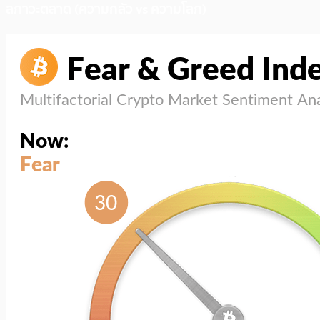
สภาวะตลาด (ความกลัว vs ความโลภ)