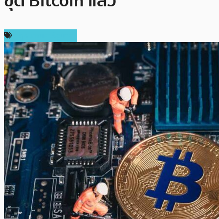
ขุด Bitcoin แล้ว
กฎหมายและรัฐบาล