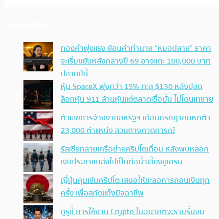
ประเด็นล่าสุด
ทองคำพุ่งแรง ย้อนคำทำนาย “หมอปลาย” ราคา
จะเริ่มขยับหลังกลางปี 69 อาจแตะ 100,000 บาท
ปลายปีนี้
หุ้น SpaceX พุ่งกว่า 15% ทะลุ $130 หลังปลด
ล็อกหุ้น 911 ล้านหุ้นแต่ตลาดเชื่อมั่น ไม่โดนเทขาย
ตัวเลขการจ้างงานสหรัฐฯ เดือนกรกฎาคมหดตัว
23,000 ตำแหน่ง สวนทางคาดการณ์
รัสเซียทลายเครือข่ายคริปโตเถื่อน หลังพบหลอก
เงินประชาชนส่งไปเป็นท่อน้ำเลี้ยงยูเครน
ญี่ปุ่นคุมเข้มคริปโต เสนอให้ชะลอการถอนเงินทุก
ครั้ง เพื่อสกัดแก๊งมิจฉาชีพ
กูรูชี้ การใช้งาน Crypto ในอนาคตจะราบรื่นจน