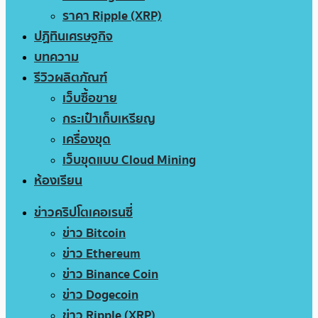
ราคา Ripple (XRP)
ปฏิทินเศรษฐกิจ
บทความ
รีวิวผลิตภัณฑ์
เว็บซื้อขาย
กระเป๋าเก็บเหรียญ
เครื่องขุด
เว็บขุดแบบ Cloud Mining
ห้องเรียน
ข่าวคริปโตเคอเรนซี่
ข่าว Bitcoin
ข่าว Ethereum
ข่าว Binance Coin
ข่าว Dogecoin
ข่าว Ripple (XRP)