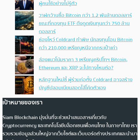
ผู้คนใช้อย่างไม่รู้ตัว
วาฬกว้านซื้อ Bitcoin กว่า 1.2 พันล้านดอลลาร์
ขณะที่กองทุน ETF ดึงดูดเงินทุนกว่า 750 ล้าน
ดอลลาร์
ช่องโหว่ Coldcard ทำพิษ นักลงทุนโอน Bitcoin
กว่า 210,000 เหรียญหนีจากกระเป๋าเก่า
ส่องแนวโน้มราคา 3 เหรียญคริปโทฯ Bitcoin,
Ethereum และ XRP จะไปทางไหนต่อ?
หลักฐานใหม่ชี้ ผู้ร่วมก่อตั้ง Coldcard อาจสร้าง
บัญชีปลอมเนียนสอดไส้โค้ดตัวเอง
เป้าหมายของเรา
Siam Blockchain มุ่งมั่นที่จะช่วยนำเสนอสารเกี่ยวกับ
Cryptocurrency และเทคโนโลยีบล็อกเชนเพื่อคนไทย ในภาษาไทย เรา
รวบรวมข้อมูลส่วนใหญ่จากเว็บไซต์และเว็บบอร์ดต่างประเทศและนำมา