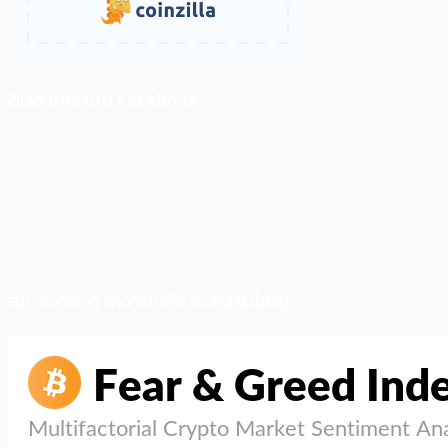
ติดตามเราบน Facebook
สภาวะตลาด (ความกลัว vs ความโลภ)