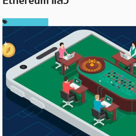
Ethereum แล้ว
ข่าวคริปโตเคอเรนซี่