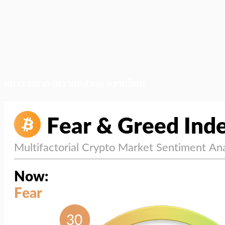
สภาวะตลาด (ความกลัว vs ความโลภ)