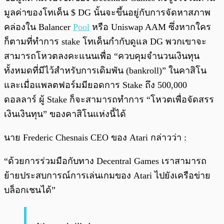
มูลค่าของโทเค็น $ DG นั้นจะขึ้นอยู่กับการจัดหาสภาพ
คล่องใน Balancer
Pool
หรือ Uniswap AAM ซึ่งหากใคร
ก็ตามที่ทำการ stake โทเค็นกำกับดูแล DG พวกเขาจะ
สามารถโหวตลงคะแนนเพื่อ “ควบคุมจำนวนเงินทุน
ทั้งหมดที่มีไว้สำหรับการเดิมพัน (bankroll)” ในคาสิโน
และเมื่อแพลตฟอร์มมียอดการ Stake ถึง 500,000
ดอลลาร์ ผู้ Stake ก็จะสามารถทำการ “โหวตเพื่อจัดสรร
เงินเงินทุน” ของคาสิโนแห่งนี้ได้
นาย Frederic Chesnais CEO ของ Atari กล่าวว่า :
“ด้วยการร่วมมือกับทาง Decentral Games เราสามารถ
ย้ายประสบการณ์การเล่นเกมของ Atari ไปยังเครือข่าย
บล็อกเชนได้”