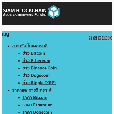
เมนู
ข่าวคริปโตเคอเรนซี่
ข่าว Bitcoin
ข่าว Ethereum
ข่าว Binance Coin
ข่าว Dogecoin
ข่าว Ripple (XRP)
ราคาและการวิเคราะห์
ราคา Bitcoin
ราคา Ethereum
ราคา Dogecoin