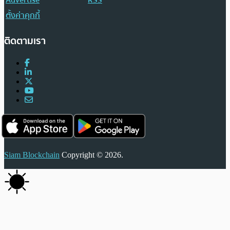
ตั้งค่าคุกกี้
ติดตามเรา
Siam Blockchain
Copyright © 2026.