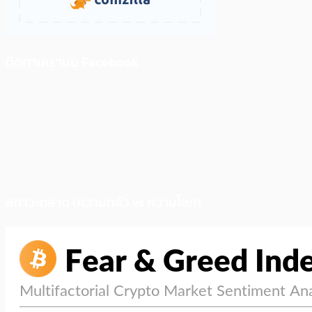
ติดตามเราบน Facebook
สภาวะตลาด (ความกลัว vs ความโลภ)