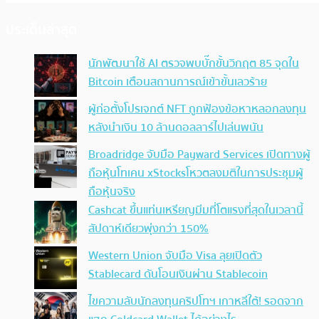
ประเด็นล่าสุด
นักพัฒนาใช้ AI ตรวจพบบั๊กขั้นวิกฤต 85 จุดใน
Bitcoin เตือนสถานการณ์เข้าขั้นเลวร้าย
ผู้ก่อตั้งโปรเจกต์ NFT ถูกฟ้องข้อหาหลอกลงทุน
หลังนำเงิน 10 ล้านดอลลาร์ไปเล่นพนัน
Broadridge จับมือ Payward Services เปิดทางผู้
ถือหุ้นโทเคน xStocksโหวตลงมติในการประชุมผู้
ถือหุ้นจริง
Cashcat ขึ้นแท่นเหรียญมีมที่โตแรงที่สุดในเวลานี้
สัปดาห์เดียวพุ่งกว่า 150%
Western Union จับมือ Visa ลุยเปิดตัว
Stablecard ดันโอนเงินผ่าน Stablecoin
ไขความลับนักลงทุนคริปโทฯ เกาหลีใต้! รอดจาก