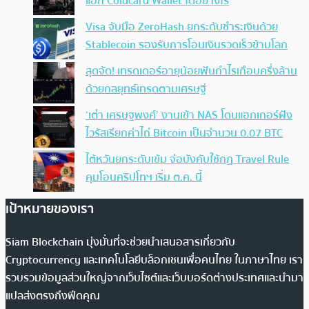
แฮก Coldcard Wallet ได้อย่างไร
Visa จับมือ ZeroHash ยกระดับชำระเงินด้วย
Stablecoin รองรับการโอนเงินรวดเร็วข้ามโลก
สุดจัด! เทรดเดอร์อายุน้อยฟันกำไรเกือบครึ่งล้าน
ด้วยกลยุทธ์เทรดตามเศรษฐี
‘เต๋า เศรษฐพงศ์’ งานเข้า NAS โดนแฮกเกอร์ฝัง
ไวรัสเรียกค่าไถ่ Bitcoin เป็นจำนวน 0.07 BTC
ไต้หวันยกระดับเข้ม จ่อบังคับใช้กฏ Travel Rule
คุมโอนคริปโทฯ เริ่ม ต.ค. นี้
เป้าหมายของเรา
Siam Blockchain มุ่งมั่นที่จะช่วยนำเสนอสารเกี่ยวกับ
Cryptocurrency และเทคโนโลยีบล็อกเชนเพื่อคนไทย ในภาษาไทย เรา
รวบรวมข้อมูลส่วนใหญ่จากเว็บไซต์และเว็บบอร์ดต่างประเทศและนำมา
แปลส่งตรงถึงฟีดคุณ