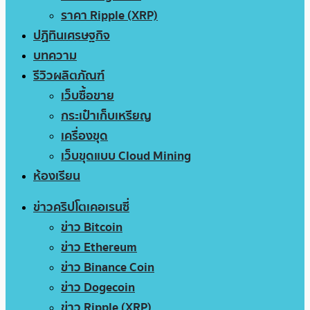
ราคา Ripple (XRP)
ปฏิทินเศรษฐกิจ
บทความ
รีวิวผลิตภัณฑ์
เว็บซื้อขาย
กระเป๋าเก็บเหรียญ
เครื่องขุด
เว็บขุดแบบ Cloud Mining
ห้องเรียน
ข่าวคริปโตเคอเรนซี่
ข่าว Bitcoin
ข่าว Ethereum
ข่าว Binance Coin
ข่าว Dogecoin
ข่าว Ripple (XRP)