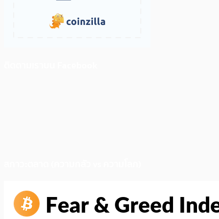
ติดตามเราบน Facebook
สภาวะตลาด (ความกลัว vs ความโลภ)