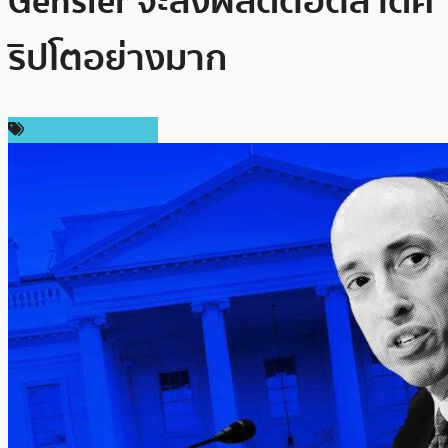
Gensler จะส่งผลดีต่อตลาดค
ริปโตอย่างมาก
กฎหมายและรัฐบาล