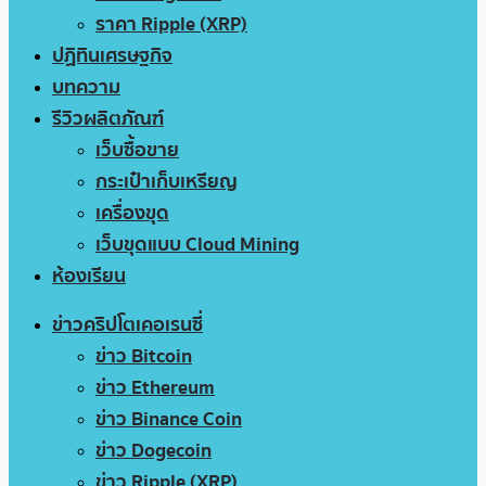
ราคา Ripple (XRP)
ปฏิทินเศรษฐกิจ
บทความ
รีวิวผลิตภัณฑ์
เว็บซื้อขาย
กระเป๋าเก็บเหรียญ
เครื่องขุด
เว็บขุดแบบ Cloud Mining
ห้องเรียน
ข่าวคริปโตเคอเรนซี่
ข่าว Bitcoin
ข่าว Ethereum
ข่าว Binance Coin
ข่าว Dogecoin
ข่าว Ripple (XRP)