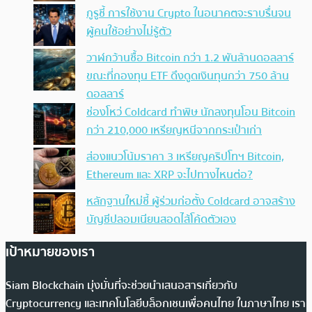
กูรูชี้ การใช้งาน Crypto ในอนาคตจะราบรื่นจน
ผู้คนใช้อย่างไม่รู้ตัว
วาฬกว้านซื้อ Bitcoin กว่า 1.2 พันล้านดอลลาร์
ขณะที่กองทุน ETF ดึงดูดเงินทุนกว่า 750 ล้าน
ดอลลาร์
ช่องโหว่ Coldcard ทำพิษ นักลงทุนโอน Bitcoin
กว่า 210,000 เหรียญหนีจากกระเป๋าเก่า
ส่องแนวโน้มราคา 3 เหรียญคริปโทฯ Bitcoin,
Ethereum และ XRP จะไปทางไหนต่อ?
หลักฐานใหม่ชี้ ผู้ร่วมก่อตั้ง Coldcard อาจสร้าง
บัญชีปลอมเนียนสอดไส้โค้ดตัวเอง
เป้าหมายของเรา
Siam Blockchain มุ่งมั่นที่จะช่วยนำเสนอสารเกี่ยวกับ
Cryptocurrency และเทคโนโลยีบล็อกเชนเพื่อคนไทย ในภาษาไทย เรา