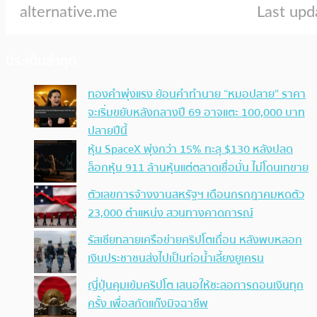
ประเด็นล่าสุด
ทองคำพุ่งแรง ย้อนคำทำนาย “หมอปลาย” ราคา
จะเริ่มขยับหลังกลางปี 69 อาจแตะ 100,000 บาท
ปลายปีนี้
หุ้น SpaceX พุ่งกว่า 15% ทะลุ $130 หลังปลด
ล็อกหุ้น 911 ล้านหุ้นแต่ตลาดเชื่อมั่น ไม่โดนเทขาย
ตัวเลขการจ้างงานสหรัฐฯ เดือนกรกฎาคมหดตัว
23,000 ตำแหน่ง สวนทางคาดการณ์
รัสเซียทลายเครือข่ายคริปโตเถื่อน หลังพบหลอก
เงินประชาชนส่งไปเป็นท่อน้ำเลี้ยงยูเครน
ญี่ปุ่นคุมเข้มคริปโต เสนอให้ชะลอการถอนเงินทุก
ครั้ง เพื่อสกัดแก๊งมิจฉาชีพ