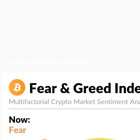
สภาวะตลาด (ความกลัว vs ความโลภ)