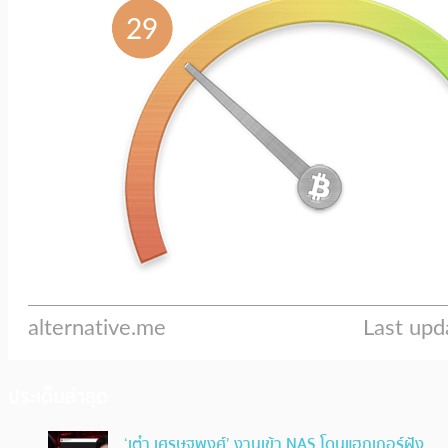
ประเด็นล่าสุด
‘เต๋า เศรษฐพงศ์’ งานเข้า NAS โดนแฮกเกอร์ฝัง