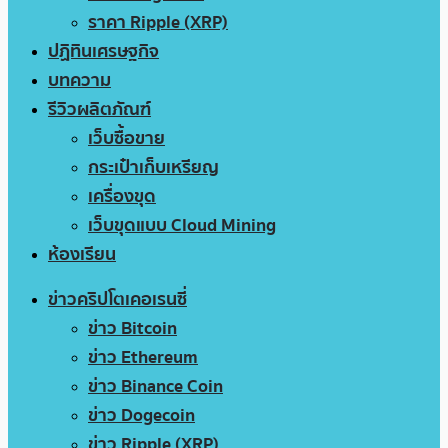
ราคา Ripple (XRP)
ปฏิทินเศรษฐกิจ
บทความ
รีวิวผลิตภัณฑ์
เว็บซื้อขาย
กระเป๋าเก็บเหรียญ
เครื่องขุด
เว็บขุดแบบ Cloud Mining
ห้องเรียน
ข่าวคริปโตเคอเรนซี่
ข่าว Bitcoin
ข่าว Ethereum
ข่าว Binance Coin
ข่าว Dogecoin
ข่าว Ripple (XRP)