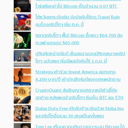
ไวรัสเรียกค่าไถ่ Bitcoin เป็นจำนวน 0.07 BTC
ไต้หวันยกระดับเข้ม จ่อบังคับใช้กฏ Travel Rule
คุมโอนคริปโทฯ เริ่ม ต.ค. นี้
ตลาดคริปโทฯ ฟื้น! Bitcoin ยื้อแถว $64,700 ลุ้น
ทะลุผ่านกรอบ $65,000
ปูตินตัดหน้าทรัมป์ เซ็นลงนามอนุมัติกฎหมายคริป
โทฯ ฉบับแรก เริ่มมีผลบังคับใช้ 1 ก.ย. นี้
Strategy เข้าร่วม Invest America สมทบทุน
8,200 บาท/ปี เข้าบัญชีทรัมป์แจกบุตรพนักงาน
CryptoQuant ส่งสัญญาณตลาดหมีเข้าสู่โค้ง
สุดท้าย หลังพบเจ้าคริปโทฯ ซุ่มเก็บ BTC และ ETH
Dubai Duty Free เปิดรับชำระเงินด้วย Shiba Inu
และคริปโตอื่นรวม 30 สกุลเป็นครั้งแรก
Tom Lee เตือนควอนตัมอาจเจาะระบบ Bitcoin ได้