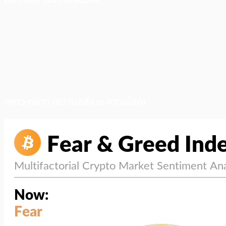
ติดตามเราบน Facebook
สภาวะตลาด (ความกลัว vs ความโลภ)