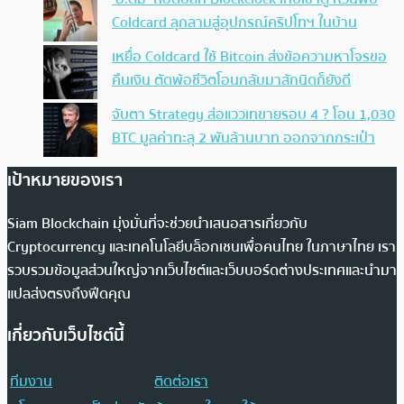
Coldcard ลุกลามสู่อุปกรณ์คริปโทฯ ในบ้าน
เหยื่อ Coldcard ใช้ Bitcoin ส่งข้อความหาโจรขอ
คืนเงิน ตัดพ้อชีวิตโอนกลับมาสักนิดก็ยังดี
จับตา Strategy ส่อแววเทขายรอบ 4 ? โอน 1,030
BTC มูลค่าทะลุ 2 พันล้านบาท ออกจากกระเป๋า
เป้าหมายของเรา
Siam Blockchain มุ่งมั่นที่จะช่วยนำเสนอสารเกี่ยวกับ
Cryptocurrency และเทคโนโลยีบล็อกเชนเพื่อคนไทย ในภาษาไทย เรา
รวบรวมข้อมูลส่วนใหญ่จากเว็บไซต์และเว็บบอร์ดต่างประเทศและนำมา
แปลส่งตรงถึงฟีดคุณ
เกี่ยวกับเว็บไซต์นี้
ทีมงาน
ติดต่อเรา