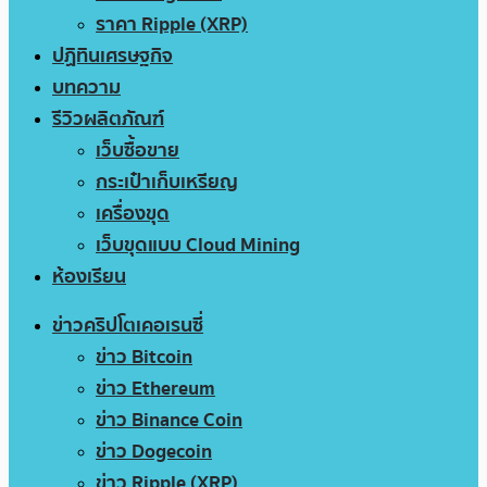
ราคา Ripple (XRP)
ปฏิทินเศรษฐกิจ
บทความ
รีวิวผลิตภัณฑ์
เว็บซื้อขาย
กระเป๋าเก็บเหรียญ
เครื่องขุด
เว็บขุดแบบ Cloud Mining
ห้องเรียน
ข่าวคริปโตเคอเรนซี่
ข่าว Bitcoin
ข่าว Ethereum
ข่าว Binance Coin
ข่าว Dogecoin
ข่าว Ripple (XRP)