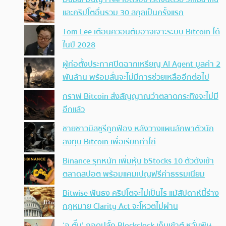
และคริปโตอื่นรวม 30 สกุลเป็นครั้งแรก
Tom Lee เตือนควอนตัมอาจเจาะระบบ Bitcoin ได้
ในปี 2028
ผู้ก่อตั้งประกาศปิดฉากเหรียญ AI Agent มูลค่า 2
พันล้าน พร้อมลั่นจะไม่มีการช่วยเหลืออีกต่อไป
กราฟ Bitcoin ส่งสัญญาณว่าตลาดกระทิงจะไม่มี
อีกแล้ว
ชายชาวมิสซูรีถูกฟ้อง หลังวางแผนลักพาตัวนัก
ลงทุน Bitcoin เพื่อเรียกค่าไถ่
Binance รุกหนัก เพิ่มหุ้น bStocks 10 ตัวดังเข้า
ตลาดสปอต พร้อมแคมเปญฟรีค่าธรรมเนียม
Bitwise ฟันธง คริปโตจะไม่เป็นไร แม้สัปดาห์นี้ร่าง
กฎหมาย Clarity Act จะโหวตไม่ผ่าน
‘อ.ตั๊ม’ ถอดปลั้ก Blockclock เก็บเข้าตู้ หวั่นพิษ