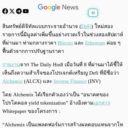
พร้อมเล่น
0:00
/
0:00
สินทรัพย์ดิจิทัลแบบกระจายอำนาจ (
DeFi
) ใหม่สอง
รายการนี้มีมูลค่าเพิ่มขึ้นอย่างรวดเร็วในช่วงสองสัปดาห์
ที่ผ่านมา ท่ามกลางราคา
Bitcoin
และ
Ethereum
ค่อย ๆ
ฟื้นตัวจากการปรับฐานราคา
รายงาน
จาก The Daily Hodl เมื่อวันที่ 8 ที่ผ่านมาได้ชี้ให้
เห็นถึงความสำเร็จของโปรเจกต์เหรียญ Defi ที่มีชื่อว่า
Alchemix
(ALCX) และ
Inverse Finance
(INV)
โดย Alchemix ได้เรียกตัวเองว่าเป็น “อนาคตของ
โปรโตคอล yield tokenization” อ้างอิงตาม
เอกสาร
Whitepaper ของโครงการ :
“Alchemix เป็นแพลตฟอร์มการสร้างผลตอบแทนจากโท