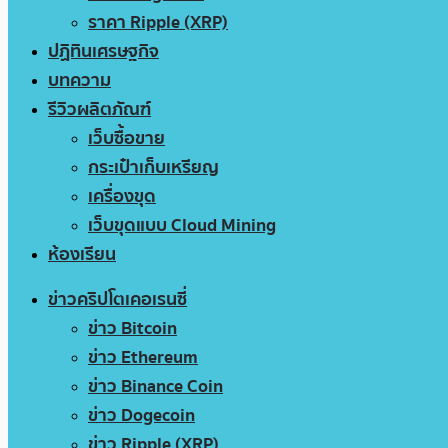
ราคา Ripple (XRP)
ปฏิทินเศรษฐกิจ
บทความ
รีวิวผลิตภัณฑ์
เว็บซื้อขาย
กระเป๋าเก็บเหรียญ
เครื่องขุด
เว็บขุดแบบ Cloud Mining
ห้องเรียน
ข่าวคริปโตเคอเรนซี่
ข่าว Bitcoin
ข่าว Ethereum
ข่าว Binance Coin
ข่าว Dogecoin
ข่าว Ripple (XRP)