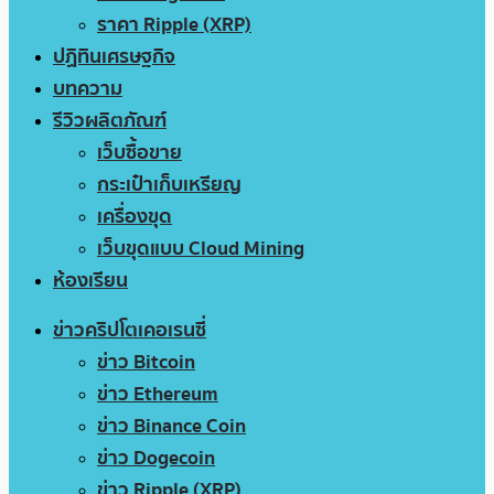
ราคา Ripple (XRP)
ปฏิทินเศรษฐกิจ
บทความ
รีวิวผลิตภัณฑ์
เว็บซื้อขาย
กระเป๋าเก็บเหรียญ
เครื่องขุด
เว็บขุดแบบ Cloud Mining
ห้องเรียน
ข่าวคริปโตเคอเรนซี่
ข่าว Bitcoin
ข่าว Ethereum
ข่าว Binance Coin
ข่าว Dogecoin
ข่าว Ripple (XRP)