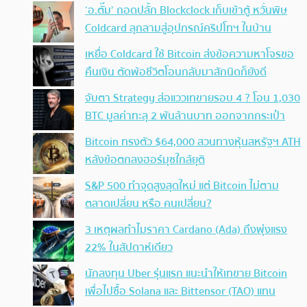
‘อ.ตั๊ม’ ถอดปลั้ก Blockclock เก็บเข้าตู้ หวั่นพิษ
Coldcard ลุกลามสู่อุปกรณ์คริปโทฯ ในบ้าน
เหยื่อ Coldcard ใช้ Bitcoin ส่งข้อความหาโจรขอ
คืนเงิน ตัดพ้อชีวิตโอนกลับมาสักนิดก็ยังดี
จับตา Strategy ส่อแววเทขายรอบ 4 ? โอน 1,030
BTC มูลค่าทะลุ 2 พันล้านบาท ออกจากกระเป๋า
Bitcoin ทรงตัว $64,000 สวนทางหุ้นสหรัฐฯ ATH
หลังข้อตกลงฮอร์มุซใกล้ยุติ
S&P 500 ทำจุดสูงสุดใหม่ แต่ Bitcoin ไม่ตาม
ตลาดเปลี่ยน หรือ คนเปลี่ยน?
3 เหตุผลทำไมราคา Cardano (Ada) ถึงพุ่งแรง
22% ในสัปดาห์เดียว
นักลงทุน Uber รุ่นแรก แนะนำให้เทขาย Bitcoin
เพื่อไปซื้อ Solana และ Bittensor (TAO) แทน