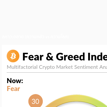
สภาวะตลาด (ความกลัว vs ความโลภ)