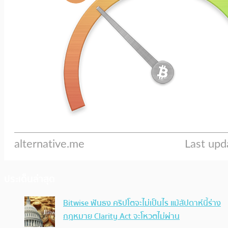
ประเด็นล่าสุด
Bitwise ฟันธง คริปโตจะไม่เป็นไร แม้สัปดาห์นี้ร่าง
กฎหมาย Clarity Act จะโหวตไม่ผ่าน