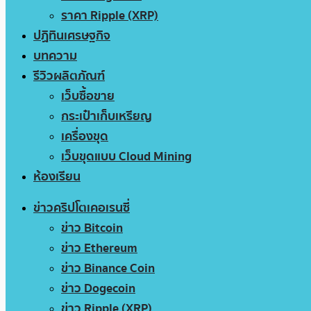
ราคา Ripple (XRP)
ปฏิทินเศรษฐกิจ
บทความ
รีวิวผลิตภัณฑ์
เว็บซื้อขาย
กระเป๋าเก็บเหรียญ
เครื่องขุด
เว็บขุดแบบ Cloud Mining
ห้องเรียน
ข่าวคริปโตเคอเรนซี่
ข่าว Bitcoin
ข่าว Ethereum
ข่าว Binance Coin
ข่าว Dogecoin
ข่าว Ripple (XRP)