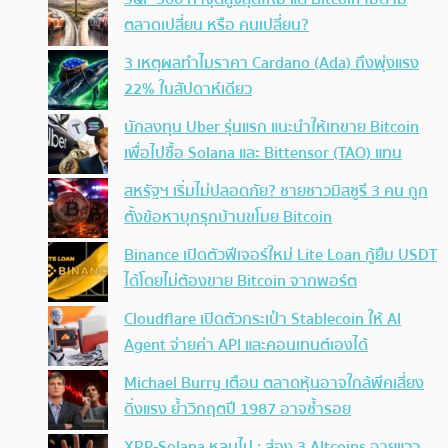
ตลาดเปลี่ยน หรือ คนเปลี่ยน?
3 เหตุผลทำไมราคา Cardano (Ada) ถึงพุ่งแรง
22% ในสัปดาห์เดียว
นักลงทุน Uber รุ่นแรก แนะนำให้เทขาย Bitcoin
เพื่อไปซื้อ Solana และ Bittensor (TAO) แทน
สหรัฐฯ เริ่มไม่ปลอดภัย? ชายชาวมิสซูรี 3 คน ถูก
ตั้งข้อหาบุกรุกบ้านขโมย Bitcoin
Binance เปิดตัวฟีเจอร์ใหม่ Lite Loan กู้ยืม USDT
ได้โดยไม่ต้องขาย Bitcoin จากพอร์ต
Cloudflare เปิดตัวกระเป๋า Stablecoin ให้ AI
Agent จ่ายค่า API และคอนเทนต์เองได้
Michael Burry เตือน ตลาดหุ้นอาจใกล้พีคเสี่ยง
ดิ่งแรง ย้ำวิกฤตปี 1987 อาจซ้ำรอย
XRP-Solana หลบไป : ส่อง 3 Altcoins ฉายแวว