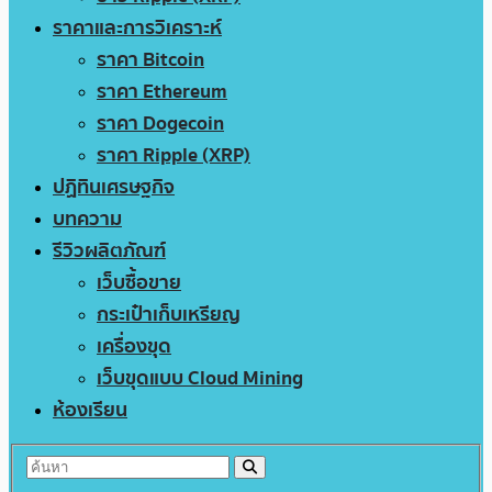
ราคาและการวิเคราะห์
ราคา Bitcoin
ราคา Ethereum
ราคา Dogecoin
ราคา Ripple (XRP)
ปฏิทินเศรษฐกิจ
บทความ
รีวิวผลิตภัณฑ์
เว็บซื้อขาย
กระเป๋าเก็บเหรียญ
เครื่องขุด
เว็บขุดแบบ Cloud Mining
ห้องเรียน