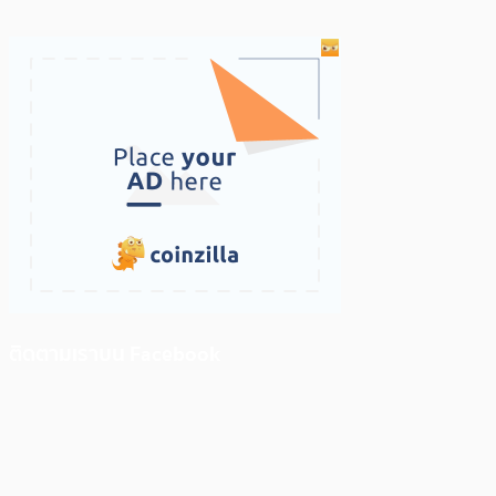
ติดตามเราบน Facebook