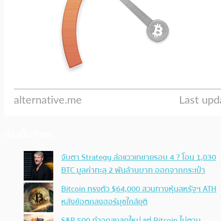
ประเด็นล่าสุด
จับตา Strategy ส่อแววเทขายรอบ 4 ? โอน 1,030
BTC มูลค่าทะลุ 2 พันล้านบาท ออกจากกระเป๋า
Bitcoin ทรงตัว $64,000 สวนทางหุ้นสหรัฐฯ ATH
หลังข้อตกลงฮอร์มุซใกล้ยุติ
S&P 500 ทำจุดสูงสุดใหม่ แต่ Bitcoin ไม่ตาม