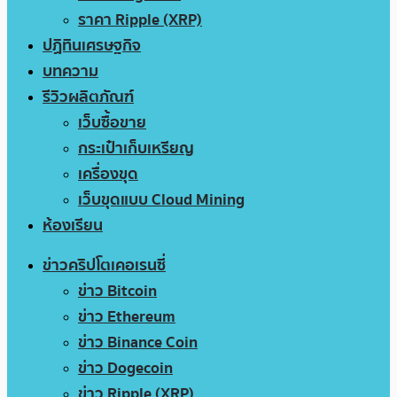
ราคา Ripple (XRP)
ปฏิทินเศรษฐกิจ
บทความ
รีวิวผลิตภัณฑ์
เว็บซื้อขาย
กระเป๋าเก็บเหรียญ
เครื่องขุด
เว็บขุดแบบ Cloud Mining
ห้องเรียน
ข่าวคริปโตเคอเรนซี่
ข่าว Bitcoin
ข่าว Ethereum
ข่าว Binance Coin
ข่าว Dogecoin
ข่าว Ripple (XRP)