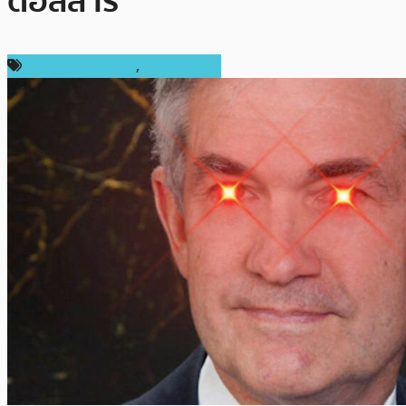
ดอลลาร์
กฎหมายและรัฐบาล
,
ข่าว Bitcoin