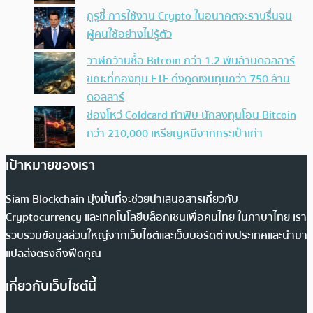
กูรูชี้ การใช้งาน Crypto ในอนาคตจะราบรื่นจน
ผู้คนใช้อย่างไม่รู้ตัว
วาฬกว้านซื้อ Bitcoin กว่า 1.2 พันล้านดอลลาร์
ขณะที่กองทุน ETF ดึงดูดเงินทุนกว่า 750 ล้าน
ดอลลาร์
ช่องโหว่ Coldcard ทำพิษ นักลงทุนโอน Bitcoin
กว่า 210,000 เหรียญหนีจากกระเป๋าเก่า
เป้าหมายของเรา
Siam Blockchain มุ่งมั่นที่จะช่วยนำเสนอสารเกี่ยวกับ
Cryptocurrency และเทคโนโลยีบล็อกเชนเพื่อคนไทย ในภาษาไทย เรา
รวบรวมข้อมูลส่วนใหญ่จากเว็บไซต์และเว็บบอร์ดต่างประเทศและนำมา
แปลส่งตรงถึงฟีดคุณ
เกี่ยวกับเว็บไซต์นี้