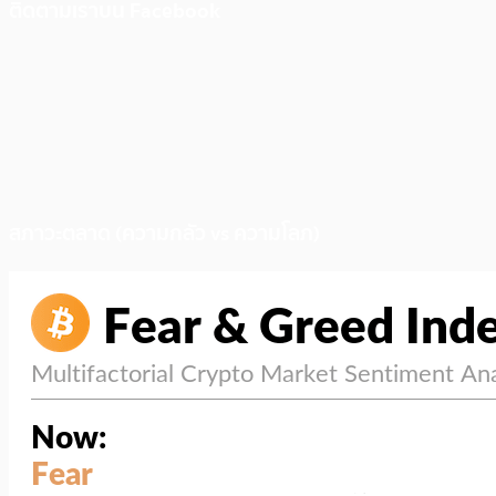
ติดตามเราบน Facebook
สภาวะตลาด (ความกลัว vs ความโลภ)