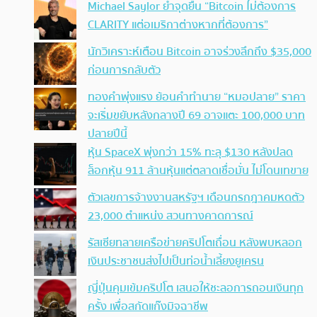
Michael Saylor ย้ำจุดยืน “Bitcoin ไม่ต้องการ
CLARITY แต่อเมริกาต่างหากที่ต้องการ”
นักวิเคราะห์เตือน Bitcoin อาจร่วงลึกถึง $35,000
ก่อนการกลับตัว
ทองคำพุ่งแรง ย้อนคำทำนาย “หมอปลาย” ราคา
จะเริ่มขยับหลังกลางปี 69 อาจแตะ 100,000 บาท
ปลายปีนี้
หุ้น SpaceX พุ่งกว่า 15% ทะลุ $130 หลังปลด
ล็อกหุ้น 911 ล้านหุ้นแต่ตลาดเชื่อมั่น ไม่โดนเทขาย
ตัวเลขการจ้างงานสหรัฐฯ เดือนกรกฎาคมหดตัว
23,000 ตำแหน่ง สวนทางคาดการณ์
รัสเซียทลายเครือข่ายคริปโตเถื่อน หลังพบหลอก
เงินประชาชนส่งไปเป็นท่อน้ำเลี้ยงยูเครน
ญี่ปุ่นคุมเข้มคริปโต เสนอให้ชะลอการถอนเงินทุก
ครั้ง เพื่อสกัดแก๊งมิจฉาชีพ