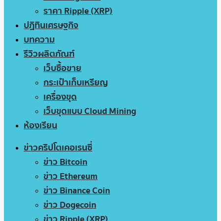
ราคา Ripple (XRP)
ปฏิทินเศรษฐกิจ
บทความ
รีวิวผลิตภัณฑ์
เว็บซื้อขาย
กระเป๋าเก็บเหรียญ
เครื่องขุด
เว็บขุดแบบ Cloud Mining
ห้องเรียน
ข่าวคริปโตเคอเรนซี่
ข่าว Bitcoin
ข่าว Ethereum
ข่าว Binance Coin
ข่าว Dogecoin
ข่าว Ripple (XRP)