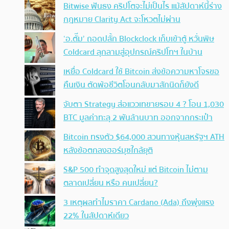
Bitwise ฟันธง คริปโตจะไม่เป็นไร แม้สัปดาห์นี้ร่าง
กฎหมาย Clarity Act จะโหวตไม่ผ่าน
‘อ.ตั๊ม’ ถอดปลั้ก Blockclock เก็บเข้าตู้ หวั่นพิษ
Coldcard ลุกลามสู่อุปกรณ์คริปโทฯ ในบ้าน
เหยื่อ Coldcard ใช้ Bitcoin ส่งข้อความหาโจรขอ
คืนเงิน ตัดพ้อชีวิตโอนกลับมาสักนิดก็ยังดี
จับตา Strategy ส่อแววเทขายรอบ 4 ? โอน 1,030
BTC มูลค่าทะลุ 2 พันล้านบาท ออกจากกระเป๋า
Bitcoin ทรงตัว $64,000 สวนทางหุ้นสหรัฐฯ ATH
หลังข้อตกลงฮอร์มุซใกล้ยุติ
S&P 500 ทำจุดสูงสุดใหม่ แต่ Bitcoin ไม่ตาม
ตลาดเปลี่ยน หรือ คนเปลี่ยน?
3 เหตุผลทำไมราคา Cardano (Ada) ถึงพุ่งแรง
22% ในสัปดาห์เดียว