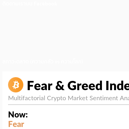
ติดตามเราบน Facebook
สภาวะตลาด (ความกลัว vs ความโลภ)