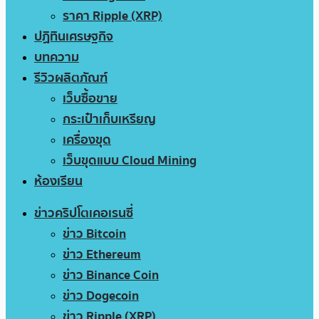
ราคา Ripple (XRP)
ปฏิทินเศรษฐกิจ
บทความ
รีวิวผลิตภัณฑ์
เว็บซื้อขาย
กระเป๋าเก็บเหรียญ
เครื่องขุด
เว็บขุดแบบ Cloud Mining
ห้องเรียน
ข่าวคริปโตเคอเรนซี่
ข่าว Bitcoin
ข่าว Ethereum
ข่าว Binance Coin
ข่าว Dogecoin
ข่าว Ripple (XRP)