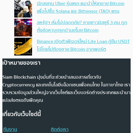
นักลงทุน Uber รุ่นแรก แนะนำให้เทขาย Bitcoin
เพื่อไปซื้อ Solana และ Bittensor (TAO) แทน
สหรัฐฯ เริ่มไม่ปลอดภัย? ชายชาวมิสซูรี 3 คน ถูก
ตั้งข้อหาบุกรุกบ้านขโมย Bitcoin
Binance เปิดตัวฟีเจอร์ใหม่ Lite Loan กู้ยืม USDT
ได้โดยไม่ต้องขาย Bitcoin จากพอร์ต
เป้าหมายของเรา
Siam Blockchain มุ่งมั่นที่จะช่วยนำเสนอสารเกี่ยวกับ
Cryptocurrency และเทคโนโลยีบล็อกเชนเพื่อคนไทย ในภาษาไทย เรา
รวบรวมข้อมูลส่วนใหญ่จากเว็บไซต์และเว็บบอร์ดต่างประเทศและนำมา
แปลส่งตรงถึงฟีดคุณ
เกี่ยวกับเว็บไซต์นี้
ทีมงาน
ติดต่อเรา