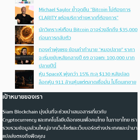
Michael Saylor ย้ำจุดยืน “Bitcoin ไม่ต้องการ
CLARITY แต่อเมริกาต่างหากที่ต้องการ”
นักวิเคราะห์เตือน Bitcoin อาจร่วงลึกถึง $35,000
ก่อนการกลับตัว
ทองคำพุ่งแรง ย้อนคำทำนาย “หมอปลาย” ราคา
จะเริ่มขยับหลังกลางปี 69 อาจแตะ 100,000 บาท
ปลายปีนี้
หุ้น SpaceX พุ่งกว่า 15% ทะลุ $130 หลังปลด
ล็อกหุ้น 911 ล้านหุ้นแต่ตลาดเชื่อมั่น ไม่โดนเทขาย
เป้าหมายของเรา
Siam Blockchain มุ่งมั่นที่จะช่วยนำเสนอสารเกี่ยวกับ
Cryptocurrency และเทคโนโลยีบล็อกเชนเพื่อคนไทย ในภาษาไทย เรา
รวบรวมข้อมูลส่วนใหญ่จากเว็บไซต์และเว็บบอร์ดต่างประเทศและนำมา
แปลส่งตรงถึงฟีดคุณ