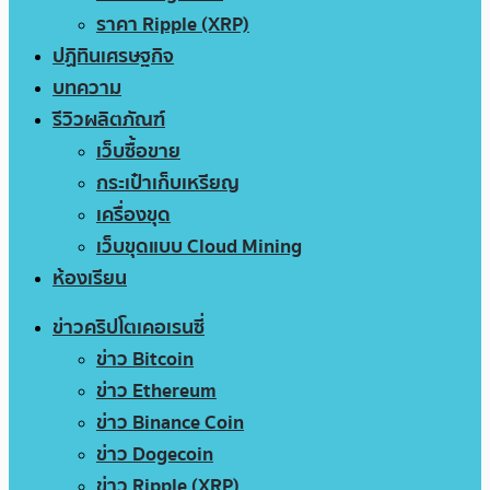
ราคา Ripple (XRP)
ปฏิทินเศรษฐกิจ
บทความ
รีวิวผลิตภัณฑ์
เว็บซื้อขาย
กระเป๋าเก็บเหรียญ
เครื่องขุด
เว็บขุดแบบ Cloud Mining
ห้องเรียน
ข่าวคริปโตเคอเรนซี่
ข่าว Bitcoin
ข่าว Ethereum
ข่าว Binance Coin
ข่าว Dogecoin
ข่าว Ripple (XRP)