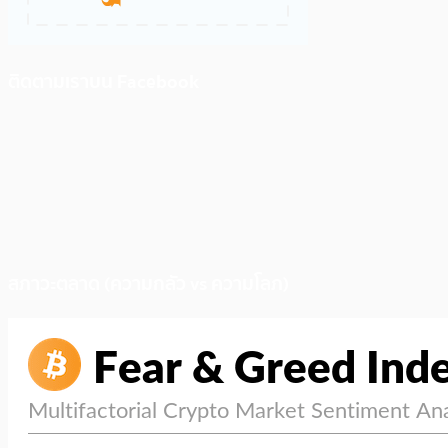
ติดตามเราบน Facebook
สภาวะตลาด (ความกลัว vs ความโลภ)