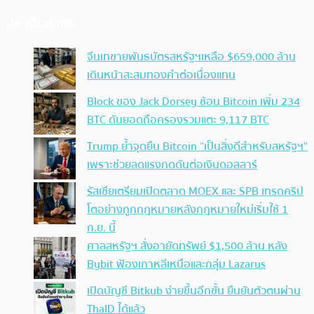
ประเด็นล่าสุด
จีนเทขายพันธบัตรสหรัฐฯเหลือ $659,000 ล้าน
เดินหน้าสะสมทองคำต่อเนื่องแทน
Block ของ Jack Dorsey ช้อน Bitcoin เพิ่ม 234
BTC ดันยอดถือครองรวมแตะ 9,117 BTC
Trump ย้ำจุดยืน Bitcoin “เป็นสิ่งดีสำหรับสหรัฐฯ”
เพราะช่วยลดแรงกดดันต่อเงินดอลลาร์
รัสเซียเตรียมเปิดตลาด MOEX และ SPB เทรดคริป
โตอย่างถูกกฎหมายหลังกฎหมายใหม่เริ่มใช้ 1
ก.ย. นี้
ศาลสหรัฐฯ สั่งอายัดทรัพย์ $1,500 ล้าน หลัง
Bybit ฟ้องเกาหลีเหนือและกลุ่ม Lazarus
เปิดบัญชี Bitkub ง่ายขึ้นอีกขั้น ยืนยันตัวตนผ่าน
ThaID ได้แล้ว