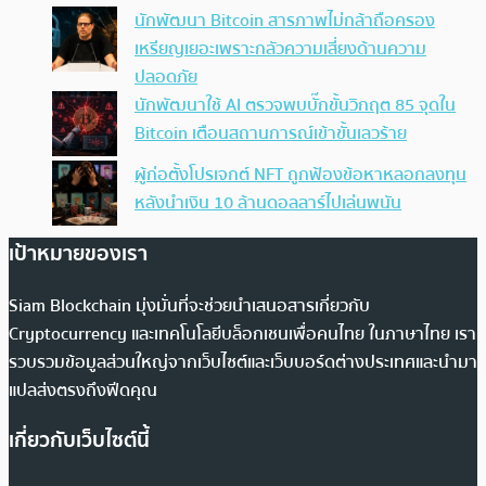
นักพัฒนา Bitcoin สารภาพไม่กล้าถือครอง
เหรียญเยอะเพราะกลัวความเสี่ยงด้านความ
ปลอดภัย
นักพัฒนาใช้ AI ตรวจพบบั๊กขั้นวิกฤต 85 จุดใน
Bitcoin เตือนสถานการณ์เข้าขั้นเลวร้าย
ผู้ก่อตั้งโปรเจกต์ NFT ถูกฟ้องข้อหาหลอกลงทุน
หลังนำเงิน 10 ล้านดอลลาร์ไปเล่นพนัน
เป้าหมายของเรา
Siam Blockchain มุ่งมั่นที่จะช่วยนำเสนอสารเกี่ยวกับ
Cryptocurrency และเทคโนโลยีบล็อกเชนเพื่อคนไทย ในภาษาไทย เรา
รวบรวมข้อมูลส่วนใหญ่จากเว็บไซต์และเว็บบอร์ดต่างประเทศและนำมา
แปลส่งตรงถึงฟีดคุณ
เกี่ยวกับเว็บไซต์นี้