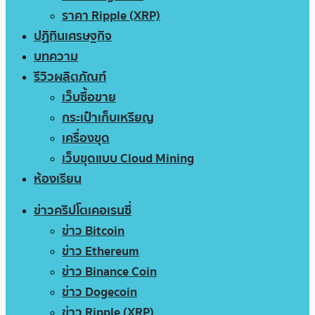
ราคา Ripple (XRP)
ปฏิทินเศรษฐกิจ
บทความ
รีวิวผลิตภัณฑ์
เว็บซื้อขาย
กระเป๋าเก็บเหรียญ
เครื่องขุด
เว็บขุดแบบ Cloud Mining
ห้องเรียน
ข่าวคริปโตเคอเรนซี่
ข่าว Bitcoin
ข่าว Ethereum
ข่าว Binance Coin
ข่าว Dogecoin
ข่าว Ripple (XRP)