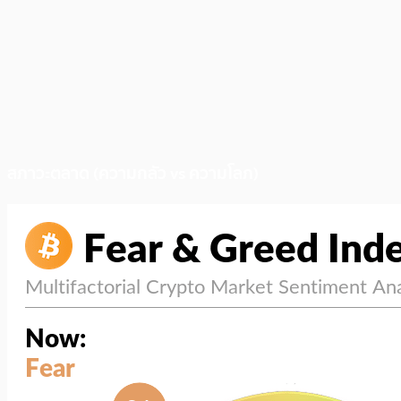
สภาวะตลาด (ความกลัว vs ความโลภ)