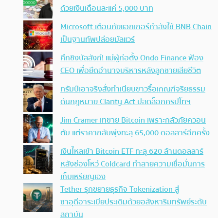
ด้วยเงินเดือนละแค่ 5,000 บาท
Microsoft เตือนภัยแฮกเกอร์กำลังใช้ BNB Chain
เป็นฐานทัพปล่อยมัลแวร์
ศึกชิงบัลลังก์! แม่ผู้ก่อตั้ง Ondo Finance ฟ้อง
CEO เพื่อยึดอำนาจบริหารหลังลูกชายเสียชีวิต
ทรัมป์เอาจริง สั่งทำเนียบขาวรื้อเกณฑ์จริยธรรม
ดันกฎหมาย Clarity Act ปลดล็อกคริปโทฯ
Jim Cramer เทขาย Bitcoin เพราะกลัวภัยควอน
ตัม แต่ราคากลับพุ่งทะลุ 65,000 ดอลลาร์อีกครั้ง
เงินไหลเข้า Bitcoin ETF ทะลุ 620 ล้านดอลลาร์
หลังช่องโหว่ Coldcard ทำลายความเชื่อมั่นการ
เก็บเหรียญเอง
Tether รุกขยายธุรกิจ Tokenization สู่
ซาอุดีอาระเบียประเดิมด้วยอสังหาริมทรัพย์ระดับ
สถาบัน