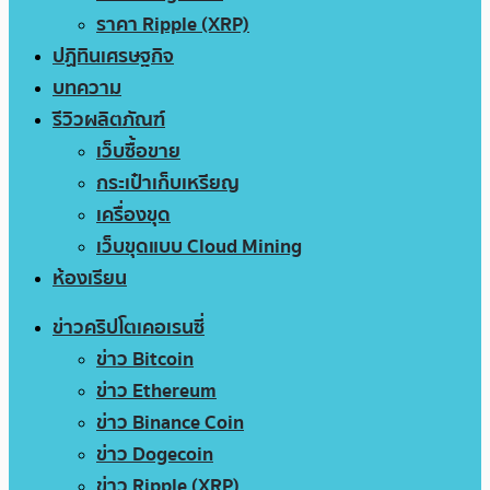
ราคา Ripple (XRP)
ปฏิทินเศรษฐกิจ
บทความ
รีวิวผลิตภัณฑ์
เว็บซื้อขาย
กระเป๋าเก็บเหรียญ
เครื่องขุด
เว็บขุดแบบ Cloud Mining
ห้องเรียน
ข่าวคริปโตเคอเรนซี่
ข่าว Bitcoin
ข่าว Ethereum
ข่าว Binance Coin
ข่าว Dogecoin
ข่าว Ripple (XRP)