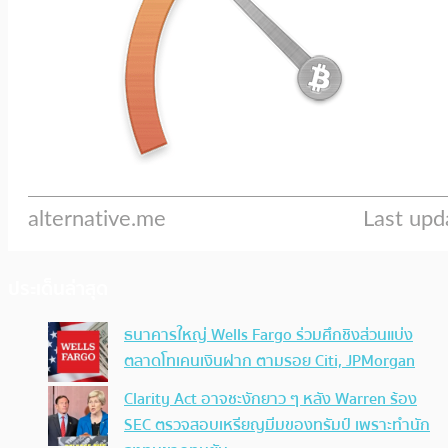
ประเด็นล่าสุด
ธนาคารใหญ่ Wells Fargo ร่วมศึกชิงส่วนแบ่ง
ตลาดโทเคนเงินฝาก ตามรอย Citi, JPMorgan
Clarity Act อาจชะงักยาว ๆ หลัง Warren ร้อง
SEC ตรวจสอบเหรียญมีมของทรัมป์ เพราะทำนัก