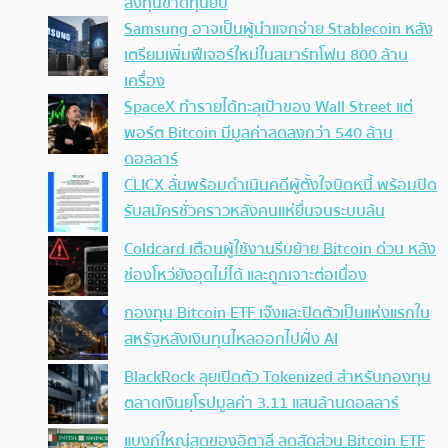
ลงทุนขาดทุนยับ
Samsung อาจเป็นผู้นำแจกจ่าย Stablecoin หลัง
เตรียมเพิ่มฟีเจอร์ใหม่ในสมาร์ทโฟน 800 ล้าน
เครื่อง
SpaceX ทำรายได้ทะลุเป้าของ Wall Street แต่
พอร์ต Bitcoin มีมูลค่าลดลงกว่า 540 ล้าน
ดอลลาร์
CLICX ลั่นพร้อมดำเนินคดีผู้ตั้งใจบิดหนี้ พร้อมปิด
รับสมัครชั่วคราวหลังคนแห่ยื่นจนระบบล้น
Coldcard เตือนผู้ใช้งานรีบย้าย Bitcoin ด่วน หลัง
ช่องโหว่ยังอุดไม่ได้ และถูกเจาะต่อเนื่อง
กองทุน Bitcoin ETF เจ๊งและปิดตัวเป็นแห่งแรกใน
สหรัฐหลังเงินทุนไหลออกไปฝั่ง AI
BlackRock ลุยเปิดตัว Tokenized สำหรับกองทุน
ตลาดเงินยุโรปมูลค่า 3.11 แสนล้านดอลลาร์
แบงก์ใหญ่สุดของอิตาลี ลดสัดส่วน Bitcoin ETF