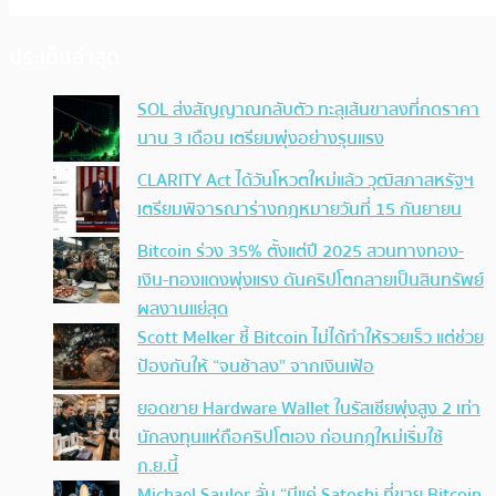
ประเด็นล่าสุด
SOL ส่งสัญญาณกลับตัว ทะลุเส้นขาลงที่กดราคา
นาน 3 เดือน เตรียมพุ่งอย่างรุนแรง
CLARITY Act ได้วันโหวตใหม่แล้ว วุฒิสภาสหรัฐฯ
เตรียมพิจารณาร่างกฎหมายวันที่ 15 กันยายน
Bitcoin ร่วง 35% ตั้งแต่ปี 2025 สวนทางทอง-
เงิน-ทองแดงพุ่งแรง ดันคริปโตกลายเป็นสินทรัพย์
ผลงานแย่สุด
Scott Melker ชี้ Bitcoin ไม่ได้ทำให้รวยเร็ว แต่ช่วย
ป้องกันให้ “จนช้าลง” จากเงินเฟ้อ
ยอดขาย Hardware Wallet ในรัสเซียพุ่งสูง 2 เท่า
นักลงทุนแห่ถือคริปโตเอง ก่อนกฎใหม่เริ่มใช้
ก.ย.นี้
Michael Saylor ลั่น “มีแค่ Satoshi ที่ขาย Bitcoin