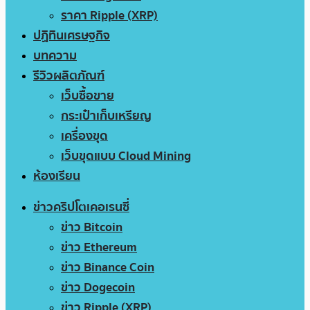
ราคา Ripple (XRP)
ปฏิทินเศรษฐกิจ
บทความ
รีวิวผลิตภัณฑ์
เว็บซื้อขาย
กระเป๋าเก็บเหรียญ
เครื่องขุด
เว็บขุดแบบ Cloud Mining
ห้องเรียน
ข่าวคริปโตเคอเรนซี่
ข่าว Bitcoin
ข่าว Ethereum
ข่าว Binance Coin
ข่าว Dogecoin
ข่าว Ripple (XRP)