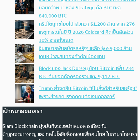
น้อยกว่าผม” หลัง Strategy ถือ BTC ทะลุ
840,000 BTC
คริปโตถูกขโมยไปแล้วกว่า $1,200 ล้าน จาก 276
เหตุการณ์ในปี ปี 2026 Coldcard คิดเป็นสัดส่วน
10% จากทั้งหมด
จีนเทขายพันธบัตรสหรัฐฯเหลือ $659,000 ล้าน
เดินหน้าสะสมทองคำต่อเนื่องแทน
Block ของ Jack Dorsey ช้อน Bitcoin เพิ่ม 234
BTC ดันยอดถือครองรวมแตะ 9,117 BTC
Trump ย้ำจุดยืน Bitcoin “เป็นสิ่งดีสำหรับสหรัฐฯ”
เพราะช่วยลดแรงกดดันต่อเงินดอลลาร์
เป้าหมายของเรา
Siam Blockchain มุ่งมั่นที่จะช่วยนำเสนอสารเกี่ยวกับ
Cryptocurrency และเทคโนโลยีบล็อกเชนเพื่อคนไทย ในภาษาไทย เรา