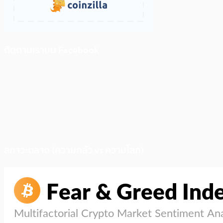
ติดตามเราบน Facebook
สภาวะตลาด (ความกลัว vs ความโลภ)