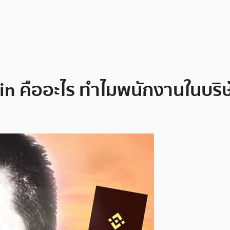
n คืออะไร ทำไมพนักงานในบริษั