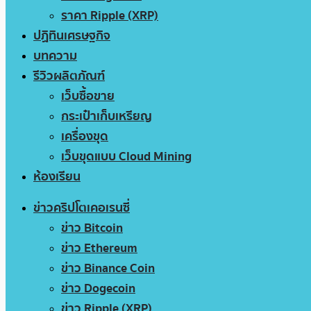
ราคา Ripple (XRP)
ปฏิทินเศรษฐกิจ
บทความ
รีวิวผลิตภัณฑ์
เว็บซื้อขาย
กระเป๋าเก็บเหรียญ
เครื่องขุด
เว็บขุดแบบ Cloud Mining
ห้องเรียน
ข่าวคริปโตเคอเรนซี่
ข่าว Bitcoin
ข่าว Ethereum
ข่าว Binance Coin
ข่าว Dogecoin
ข่าว Ripple (XRP)