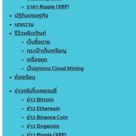
ราคา Ripple (XRP)
ปฏิทินเศรษฐกิจ
บทความ
รีวิวผลิตภัณฑ์
เว็บซื้อขาย
กระเป๋าเก็บเหรียญ
เครื่องขุด
เว็บขุดแบบ Cloud Mining
ห้องเรียน
ข่าวคริปโตเคอเรนซี่
ข่าว Bitcoin
ข่าว Ethereum
ข่าว Binance Coin
ข่าว Dogecoin
ข่าว Ripple (XRP)