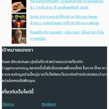
ตลาดคริปโตซบเซา วอลุ่มซื้อขายรายวันดิ่งเหลือ
$1.5 หมื่นล้าน ต่ำสุดตั้งแต่ต้นปี 2026
Boltz ประกาศระงับให้บริการ Bitcoin Swap
ชั่วคราว หลังตัวเลขการใช้ AI แฮ็กระบบพุ่งสูง
ซินแสชื่อดัง เฉลยแล้ว ‘บล็อกเชน’ เป็นธาตุอะไรใน
ศาสตร์จีน
เป้าหมายของเรา
Siam Blockchain มุ่งมั่นที่จะช่วยนำเสนอสารเกี่ยวกับ
Cryptocurrency และเทคโนโลยีบล็อกเชนเพื่อคนไทย ในภาษาไทย เรา
รวบรวมข้อมูลส่วนใหญ่จากเว็บไซต์และเว็บบอร์ดต่างประเทศและนำมา
แปลส่งตรงถึงฟีดคุณ
เกี่ยวกับเว็บไซต์นี้
ทีมงาน
ติดต่อเรา