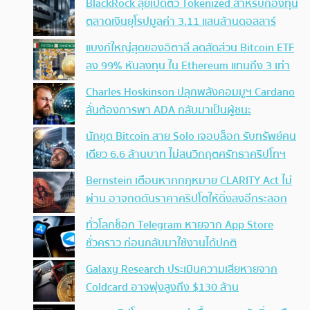
BlackRock ลุยเปิดตัว Tokenized สำหรับกองทุน
ตลาดเงินยุโรปมูลค่า 3.11 แสนล้านดอลลาร์
แบงก์ใหญ่สุดของอิตาลี ลดสัดส่วน Bitcoin ETF
ลง 99% หันลงทุน ใน Ethereum แทนถึง 3 เท่า
Charles Hoskinson ปลุกพลังคอมมูฯ Cardano
ลั่นต้องการพา ADA กลับมาเป็นผู้ชนะ
นักขุด Bitcoin สาย Solo เจอบล็อก รับทรัพย์คน
เดียว 6.6 ล้านบาท ไม่สนวิกฤตศรัทธาคริปโทฯ
Bernstein เตือนหากกฎหมาย CLARITY Act ไม่
ผ่าน อาจกดดันราคาคริปโตให้ดิ่งลงอีกระลอก
ทั่วโลกช็อก Telegram หายจาก App Store
ชั่วคราว ก่อนกลับมาใช้งานได้ปกติ
Galaxy Research ประเมินความเสียหายจาก
Coldcard อาจพุ่งสูงถึง $130 ล้าน