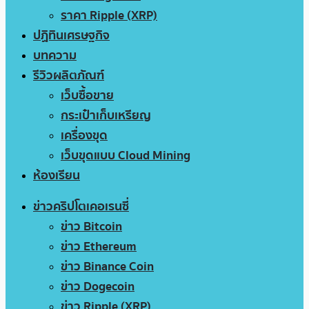
ราคา Ripple (XRP)
ปฏิทินเศรษฐกิจ
บทความ
รีวิวผลิตภัณฑ์
เว็บซื้อขาย
กระเป๋าเก็บเหรียญ
เครื่องขุด
เว็บขุดแบบ Cloud Mining
ห้องเรียน
ข่าวคริปโตเคอเรนซี่
ข่าว Bitcoin
ข่าว Ethereum
ข่าว Binance Coin
ข่าว Dogecoin
ข่าว Ripple (XRP)