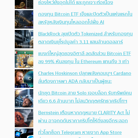
ช่องโหว่ยังอุดไม่ได้ และถูกเจาะต่อเนื่อง
กองทุน Bitcoin ETF เจ๊งและปิดตัวเป็นแห่งแรกใน
สหรัฐหลังเงินทุนไหลออกไปฝั่ง AI
BlackRock ลุยเปิดตัว Tokenized สำหรับกองทุน
ตลาดเงินยุโรปมูลค่า 3.11 แสนล้านดอลลาร์
แบงก์ใหญ่สุดของอิตาลี ลดสัดส่วน Bitcoin ETF
ลง 99% หันลงทุน ใน Ethereum แทนถึง 3 เท่า
Charles Hoskinson ปลุกพลังคอมมูฯ Cardano
ลั่นต้องการพา ADA กลับมาเป็นผู้ชนะ
นักขุด Bitcoin สาย Solo เจอบล็อก รับทรัพย์คน
เดียว 6.6 ล้านบาท ไม่สนวิกฤตศรัทธาคริปโทฯ
Bernstein เตือนหากกฎหมาย CLARITY Act ไม่
ผ่าน อาจกดดันราคาคริปโตให้ดิ่งลงอีกระลอก
ทั่วโลกช็อก Telegram หายจาก App Store