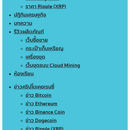
ราคา Ripple (XRP)
ปฏิทินเศรษฐกิจ
บทความ
รีวิวผลิตภัณฑ์
เว็บซื้อขาย
กระเป๋าเก็บเหรียญ
เครื่องขุด
เว็บขุดแบบ Cloud Mining
ห้องเรียน
ข่าวคริปโตเคอเรนซี่
ข่าว Bitcoin
ข่าว Ethereum
ข่าว Binance Coin
ข่าว Dogecoin
ข่าว Ripple (XRP)