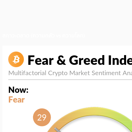
สภาวะตลาด (ความกลัว vs ความโลภ)