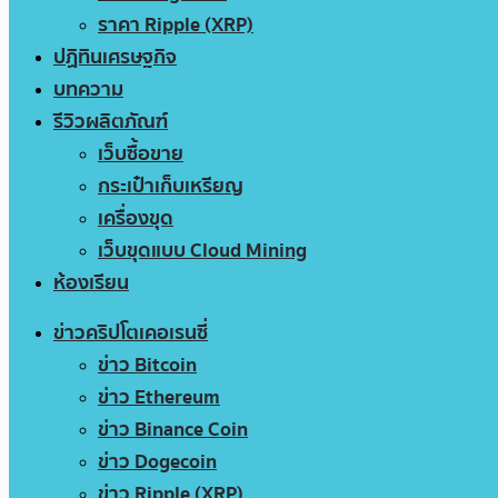
ราคา Ripple (XRP)
ปฏิทินเศรษฐกิจ
บทความ
รีวิวผลิตภัณฑ์
เว็บซื้อขาย
กระเป๋าเก็บเหรียญ
เครื่องขุด
เว็บขุดแบบ Cloud Mining
ห้องเรียน
ข่าวคริปโตเคอเรนซี่
ข่าว Bitcoin
ข่าว Ethereum
ข่าว Binance Coin
ข่าว Dogecoin
ข่าว Ripple (XRP)