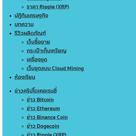
ราคา Ripple (XRP)
ปฏิทินเศรษฐกิจ
บทความ
รีวิวผลิตภัณฑ์
เว็บซื้อขาย
กระเป๋าเก็บเหรียญ
เครื่องขุด
เว็บขุดแบบ Cloud Mining
ห้องเรียน
ข่าวคริปโตเคอเรนซี่
ข่าว Bitcoin
ข่าว Ethereum
ข่าว Binance Coin
ข่าว Dogecoin
ข่าว Ripple (XRP)