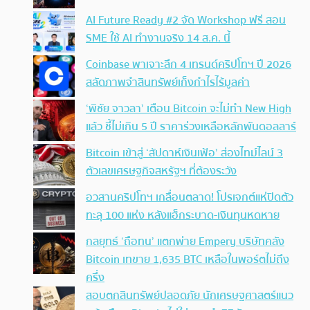
AI Future Ready #2 จัด Workshop ฟรี สอน
SME ใช้ AI ทำงานจริง 14 ส.ค. นี้
Coinbase พาเจาะลึก 4 เทรนด์คริปโทฯ ปี 2026
สลัดภาพจำสินทรัพย์เก็งกำไรไร้มูลค่า
‘พิชัย จาวลา’ เตือน Bitcoin จะไม่ทำ New High
แล้ว ชี้ไม่เกิน 5 ปี ราคาร่วงเหลือหลักพันดอลลาร์
Bitcoin เข้าสู่ ‘สัปดาห์เงินเฟ้อ’ ส่องไทม์ไลน์ 3
ตัวเลขเศรษฐกิจสหรัฐฯ ที่ต้องระวัง
อวสานคริปโทฯ เกลื่อนตลาด! โปรเจกต์แห่ปิดตัว
ทะลุ 100 แห่ง หลังแฮ็กระบาด-เงินทุนหดหาย
กลยุทธ์ ‘ถือทน’ แตกพ่าย Empery บริษัทคลัง
Bitcoin เทขาย 1,635 BTC เหลือในพอร์ตไม่ถึง
ครึ่ง
สอบตกสินทรัพย์ปลอดภัย นักเศรษฐศาสตร์แนว