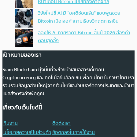
หน้าเตือน Bitcoin ไม่ใช่ทองคำดิจิทัล
วิจัยใหม่ชี้ AI มี “อคติซ่อนเร้น” แอบพูดอวย
Bitcoin เมื่อเจอคำถามเรื่องวิกฤตการเงิน
ลองให้ AI ทายราคา Bitcoin สิ้นปี 2026 ส่องคำ
ตอบสุดอึ้ง
เป้าหมายของเรา
Siam Blockchain มุ่งมั่นที่จะช่วยนำเสนอสารเกี่ยวกับ
Cryptocurrency และเทคโนโลยีบล็อกเชนเพื่อคนไทย ในภาษาไทย เรา
รวบรวมข้อมูลส่วนใหญ่จากเว็บไซต์และเว็บบอร์ดต่างประเทศและนำมา
แปลส่งตรงถึงฟีดคุณ
เกี่ยวกับเว็บไซต์นี้
ทีมงาน
ติดต่อเรา
นโยบายความเป็นส่วนตัว
ข้อตกลงในการใช้งาน