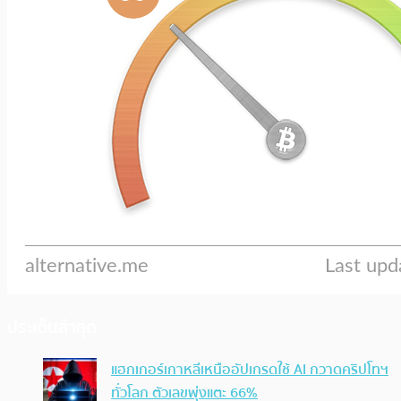
ประเด็นล่าสุด
แฮกเกอร์เกาหลีเหนืออัปเกรดใช้ AI กวาดคริปโทฯ
ทั่วโลก ตัวเลขพุ่งแตะ 66%