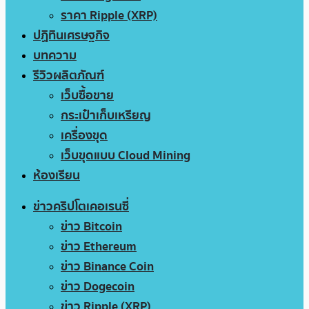
ราคา Ripple (XRP)
ปฏิทินเศรษฐกิจ
บทความ
รีวิวผลิตภัณฑ์
เว็บซื้อขาย
กระเป๋าเก็บเหรียญ
เครื่องขุด
เว็บขุดแบบ Cloud Mining
ห้องเรียน
ข่าวคริปโตเคอเรนซี่
ข่าว Bitcoin
ข่าว Ethereum
ข่าว Binance Coin
ข่าว Dogecoin
ข่าว Ripple (XRP)