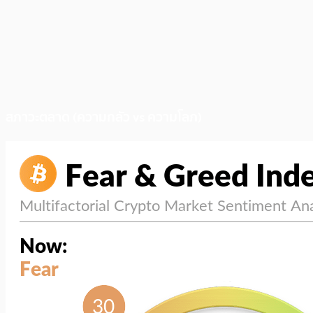
สภาวะตลาด (ความกลัว vs ความโลภ)