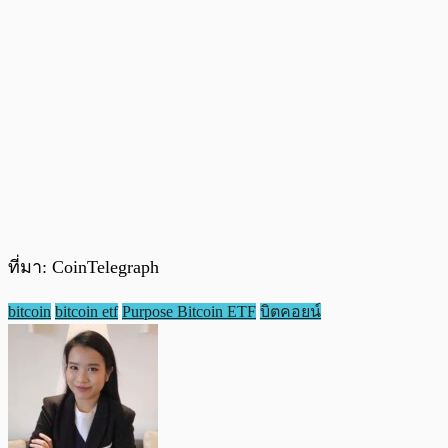
ที่มา: CoinTelegraph
bitcoin
bitcoin etf
Purpose Bitcoin ETF
บิตคอยน์