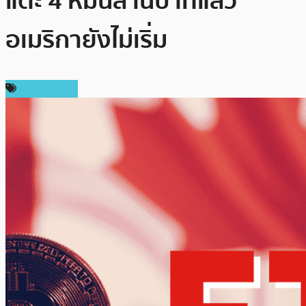
แตะ 4 หมื่นล้านบาทแล้ว
อเมริกายังไม่เริ่ม
ข่าว Bitcoin