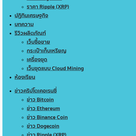
ราคา Ripple (XRP)
ปฏิทินเศรษฐกิจ
บทความ
รีวิวผลิตภัณฑ์
เว็บซื้อขาย
กระเป๋าเก็บเหรียญ
เครื่องขุด
เว็บขุดแบบ Cloud Mining
ห้องเรียน
ข่าวคริปโตเคอเรนซี่
ข่าว Bitcoin
ข่าว Ethereum
ข่าว Binance Coin
ข่าว Dogecoin
ข่าว Ripple (XRP)