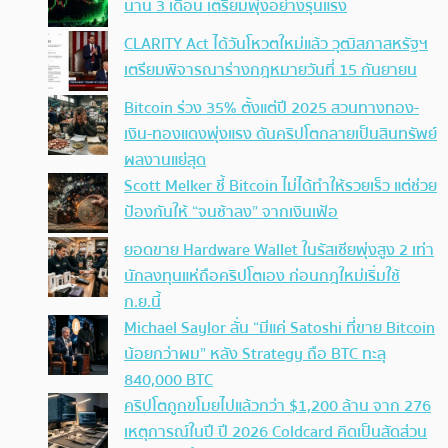
นาน 3 เดือน เตรียมพุ่งอย่างรุนแรง
CLARITY Act ได้วันโหวตใหม่แล้ว วุฒิสภาสหรัฐฯ
เตรียมพิจารณาร่างกฎหมายวันที่ 15 กันยายน
Bitcoin ร่วง 35% ตั้งแต่ปี 2025 สวนทางทอง-
เงิน-ทองแดงพุ่งแรง ดันคริปโตกลายเป็นสินทรัพย์
ผลงานแย่สุด
Scott Melker ชี้ Bitcoin ไม่ได้ทำให้รวยเร็ว แต่ช่วย
ป้องกันให้ “จนช้าลง” จากเงินเฟ้อ
ยอดขาย Hardware Wallet ในรัสเซียพุ่งสูง 2 เท่า
นักลงทุนแห่ถือคริปโตเอง ก่อนกฎใหม่เริ่มใช้
ก.ย.นี้
Michael Saylor ลั่น “มีแค่ Satoshi ที่ขาย Bitcoin
น้อยกว่าผม” หลัง Strategy ถือ BTC ทะลุ
840,000 BTC
คริปโตถูกขโมยไปแล้วกว่า $1,200 ล้าน จาก 276
เหตุการณ์ในปี ปี 2026 Coldcard คิดเป็นสัดส่วน