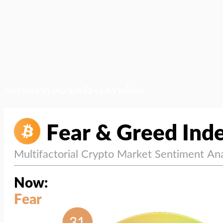
สภาวะตลาด (ความกลัว vs ความโลภ)