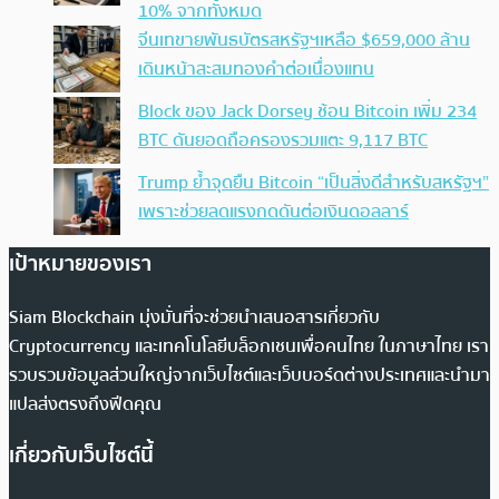
10% จากทั้งหมด
จีนเทขายพันธบัตรสหรัฐฯเหลือ $659,000 ล้าน
เดินหน้าสะสมทองคำต่อเนื่องแทน
Block ของ Jack Dorsey ช้อน Bitcoin เพิ่ม 234
BTC ดันยอดถือครองรวมแตะ 9,117 BTC
Trump ย้ำจุดยืน Bitcoin “เป็นสิ่งดีสำหรับสหรัฐฯ”
เพราะช่วยลดแรงกดดันต่อเงินดอลลาร์
เป้าหมายของเรา
Siam Blockchain มุ่งมั่นที่จะช่วยนำเสนอสารเกี่ยวกับ
Cryptocurrency และเทคโนโลยีบล็อกเชนเพื่อคนไทย ในภาษาไทย เรา
รวบรวมข้อมูลส่วนใหญ่จากเว็บไซต์และเว็บบอร์ดต่างประเทศและนำมา
แปลส่งตรงถึงฟีดคุณ
เกี่ยวกับเว็บไซต์นี้