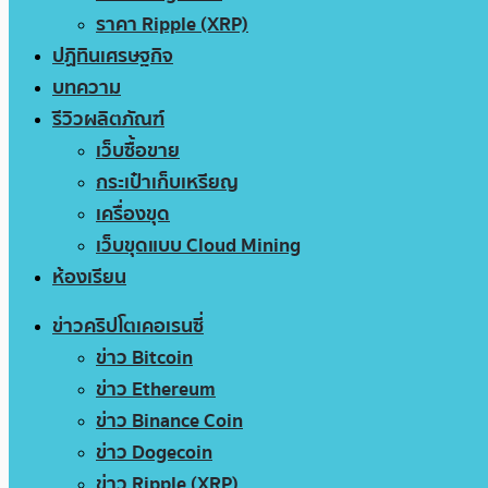
ราคา Ripple (XRP)
ปฏิทินเศรษฐกิจ
บทความ
รีวิวผลิตภัณฑ์
เว็บซื้อขาย
กระเป๋าเก็บเหรียญ
เครื่องขุด
เว็บขุดแบบ Cloud Mining
ห้องเรียน
ข่าวคริปโตเคอเรนซี่
ข่าว Bitcoin
ข่าว Ethereum
ข่าว Binance Coin
ข่าว Dogecoin
ข่าว Ripple (XRP)