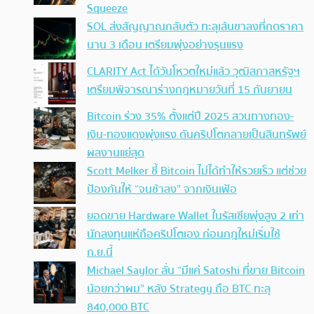
Squeeze
SOL ส่งสัญญาณกลับตัว ทะลุเส้นขาลงที่กดราคา
นาน 3 เดือน เตรียมพุ่งอย่างรุนแรง
CLARITY Act ได้วันโหวตใหม่แล้ว วุฒิสภาสหรัฐฯ
เตรียมพิจารณาร่างกฎหมายวันที่ 15 กันยายน
Bitcoin ร่วง 35% ตั้งแต่ปี 2025 สวนทางทอง-
เงิน-ทองแดงพุ่งแรง ดันคริปโตกลายเป็นสินทรัพย์
ผลงานแย่สุด
Scott Melker ชี้ Bitcoin ไม่ได้ทำให้รวยเร็ว แต่ช่วย
ป้องกันให้ “จนช้าลง” จากเงินเฟ้อ
ยอดขาย Hardware Wallet ในรัสเซียพุ่งสูง 2 เท่า
นักลงทุนแห่ถือคริปโตเอง ก่อนกฎใหม่เริ่มใช้
ก.ย.นี้
Michael Saylor ลั่น “มีแค่ Satoshi ที่ขาย Bitcoin
น้อยกว่าผม” หลัง Strategy ถือ BTC ทะลุ
840,000 BTC