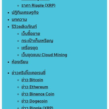
ราคา Ripple (XRP)
ปฏิทินเศรษฐกิจ
บทความ
รีวิวผลิตภัณฑ์
เว็บซื้อขาย
กระเป๋าเก็บเหรียญ
เครื่องขุด
เว็บขุดแบบ Cloud Mining
ห้องเรียน
ข่าวคริปโตเคอเรนซี่
ข่าว Bitcoin
ข่าว Ethereum
ข่าว Binance Coin
ข่าว Dogecoin
ข่าว Ripple (XRP)