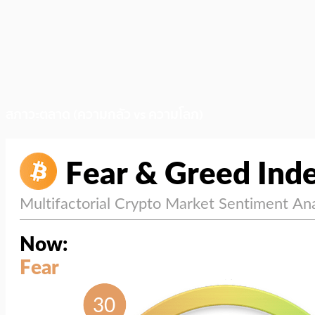
สภาวะตลาด (ความกลัว vs ความโลภ)