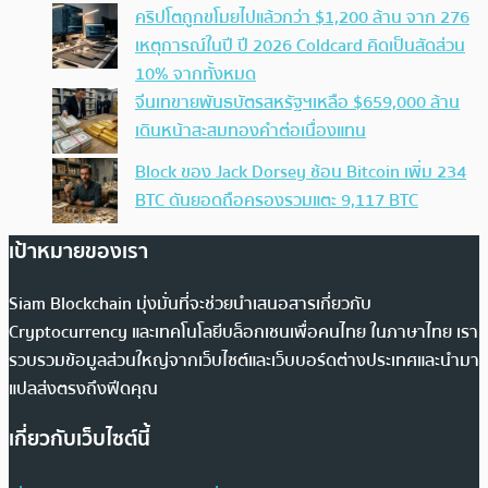
คริปโตถูกขโมยไปแล้วกว่า $1,200 ล้าน จาก 276
เหตุการณ์ในปี ปี 2026 Coldcard คิดเป็นสัดส่วน
10% จากทั้งหมด
จีนเทขายพันธบัตรสหรัฐฯเหลือ $659,000 ล้าน
เดินหน้าสะสมทองคำต่อเนื่องแทน
Block ของ Jack Dorsey ช้อน Bitcoin เพิ่ม 234
BTC ดันยอดถือครองรวมแตะ 9,117 BTC
เป้าหมายของเรา
Siam Blockchain มุ่งมั่นที่จะช่วยนำเสนอสารเกี่ยวกับ
Cryptocurrency และเทคโนโลยีบล็อกเชนเพื่อคนไทย ในภาษาไทย เรา
รวบรวมข้อมูลส่วนใหญ่จากเว็บไซต์และเว็บบอร์ดต่างประเทศและนำมา
แปลส่งตรงถึงฟีดคุณ
เกี่ยวกับเว็บไซต์นี้