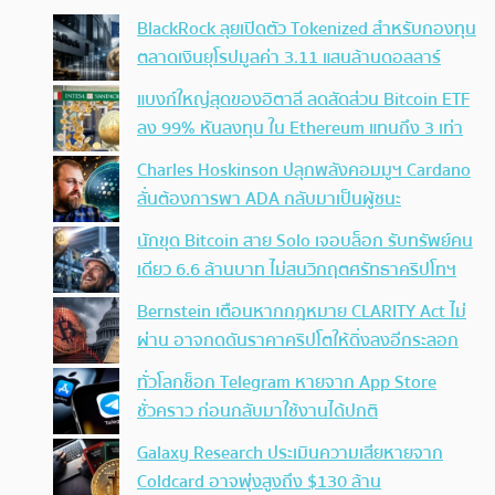
BlackRock ลุยเปิดตัว Tokenized สำหรับกองทุน
ตลาดเงินยุโรปมูลค่า 3.11 แสนล้านดอลลาร์
แบงก์ใหญ่สุดของอิตาลี ลดสัดส่วน Bitcoin ETF
ลง 99% หันลงทุน ใน Ethereum แทนถึง 3 เท่า
Charles Hoskinson ปลุกพลังคอมมูฯ Cardano
ลั่นต้องการพา ADA กลับมาเป็นผู้ชนะ
นักขุด Bitcoin สาย Solo เจอบล็อก รับทรัพย์คน
เดียว 6.6 ล้านบาท ไม่สนวิกฤตศรัทธาคริปโทฯ
Bernstein เตือนหากกฎหมาย CLARITY Act ไม่
ผ่าน อาจกดดันราคาคริปโตให้ดิ่งลงอีกระลอก
ทั่วโลกช็อก Telegram หายจาก App Store
ชั่วคราว ก่อนกลับมาใช้งานได้ปกติ
Galaxy Research ประเมินความเสียหายจาก
Coldcard อาจพุ่งสูงถึง $130 ล้าน