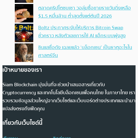
ตลาดคริปโตซบเซา วอลุ่มซื้อขายรายวันดิ่งเหลือ
$1.5 หมื่นล้าน ต่ำสุดตั้งแต่ต้นปี 2026
Boltz ประกาศระงับให้บริการ Bitcoin Swap
ชั่วคราว หลังตัวเลขการใช้ AI แฮ็กระบบพุ่งสูง
ซินแสชื่อดัง เฉลยแล้ว ‘บล็อกเชน’ เป็นธาตุอะไรใน
ศาสตร์จีน
เป้าหมายของเรา
Siam Blockchain มุ่งมั่นที่จะช่วยนำเสนอสารเกี่ยวกับ
Cryptocurrency และเทคโนโลยีบล็อกเชนเพื่อคนไทย ในภาษาไทย เรา
รวบรวมข้อมูลส่วนใหญ่จากเว็บไซต์และเว็บบอร์ดต่างประเทศและนำมา
แปลส่งตรงถึงฟีดคุณ
เกี่ยวกับเว็บไซต์นี้