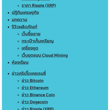
ราคา Ripple (XRP)
ปฏิทินเศรษฐกิจ
บทความ
รีวิวผลิตภัณฑ์
เว็บซื้อขาย
กระเป๋าเก็บเหรียญ
เครื่องขุด
เว็บขุดแบบ Cloud Mining
ห้องเรียน
ข่าวคริปโตเคอเรนซี่
ข่าว Bitcoin
ข่าว Ethereum
ข่าว Binance Coin
ข่าว Dogecoin
ข่าว Ripple (XRP)