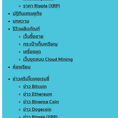
ราคา Ripple (XRP)
ปฏิทินเศรษฐกิจ
บทความ
รีวิวผลิตภัณฑ์
เว็บซื้อขาย
กระเป๋าเก็บเหรียญ
เครื่องขุด
เว็บขุดแบบ Cloud Mining
ห้องเรียน
ข่าวคริปโตเคอเรนซี่
ข่าว Bitcoin
ข่าว Ethereum
ข่าว Binance Coin
ข่าว Dogecoin
ข่าว Ripple (XRP)