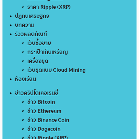
ราคา Ripple (XRP)
ปฏิทินเศรษฐกิจ
บทความ
รีวิวผลิตภัณฑ์
เว็บซื้อขาย
กระเป๋าเก็บเหรียญ
เครื่องขุด
เว็บขุดแบบ Cloud Mining
ห้องเรียน
ข่าวคริปโตเคอเรนซี่
ข่าว Bitcoin
ข่าว Ethereum
ข่าว Binance Coin
ข่าว Dogecoin
ข่าว Ripple (XRP)