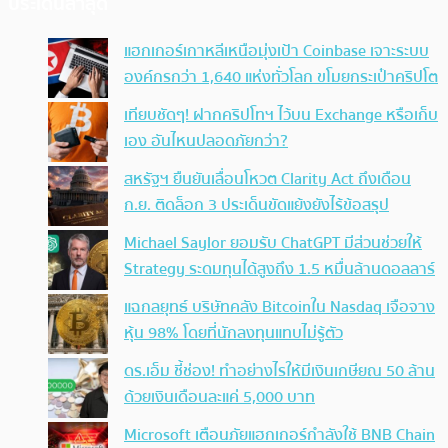
ประเด็นล่าสุด
แฮกเกอร์เกาหลีเหนือมุ่งเป้า Coinbase เจาะระบบ
องค์กรกว่า 1,640 แห่งทั่วโลก ขโมยกระเป๋าคริปโต
เทียบชัดๆ! ฝากคริปโทฯ ไว้บน Exchange หรือเก็บ
เอง อันไหนปลอดภัยกว่า?
สหรัฐฯ ยืนยันเลื่อนโหวต Clarity Act ถึงเดือน
ก.ย. ติดล็อก 3 ประเด็นขัดแย้งยังไร้ข้อสรุป
Michael Saylor ยอมรับ ChatGPT มีส่วนช่วยให้
Strategy ระดมทุนได้สูงถึง 1.5 หมื่นล้านดอลลาร์
แฉกลยุทธ์ บริษัทคลัง Bitcoinใน Nasdaq เจือจาง
หุ้น 98% โดยที่นักลงทุนแทบไม่รู้ตัว
ดร.เอ็ม ชี้ช่อง! ทำอย่างไรให้มีเงินเกษียณ 50 ล้าน
ด้วยเงินเดือนละแค่ 5,000 บาท
Microsoft เตือนภัยแฮกเกอร์กำลังใช้ BNB Chain