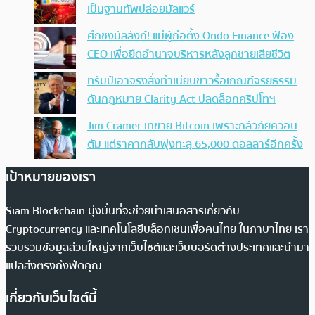
เป็นฐานทัพปล่อยมัลแวร์
ศึกชิงบัลลังก์! แม่ผู้ก่อตั้ง Ondo Finance ฟ้อง
CEO เพื่อยึดอำนาจบริหารหลังลูกชายเสียชีวิต
ทรัมป์เอาจริง สั่งทำเนียบขาวรื้อเกณฑ์จริยธรรม
ดันกฎหมาย Clarity Act ปลดล็อกคริปโทฯ
Jim Cramer เทขาย Bitcoin เพราะกลัวภัยควอน
ตัม แต่ราคากลับพุ่งทะลุ 65,000 ดอลลาร์อีกครั้ง
เป้าหมายของเรา
Siam Blockchain มุ่งมั่นที่จะช่วยนำเสนอสารเกี่ยวกับ
Cryptocurrency และเทคโนโลยีบล็อกเชนเพื่อคนไทย ในภาษาไทย เรา
รวบรวมข้อมูลส่วนใหญ่จากเว็บไซต์และเว็บบอร์ดต่างประเทศและนำมา
แปลส่งตรงถึงฟีดคุณ
เกี่ยวกับเว็บไซต์นี้