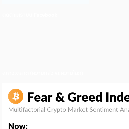
ติดตามเราบน Facebook
สภาวะตลาด (ความกลัว vs ความโลภ)