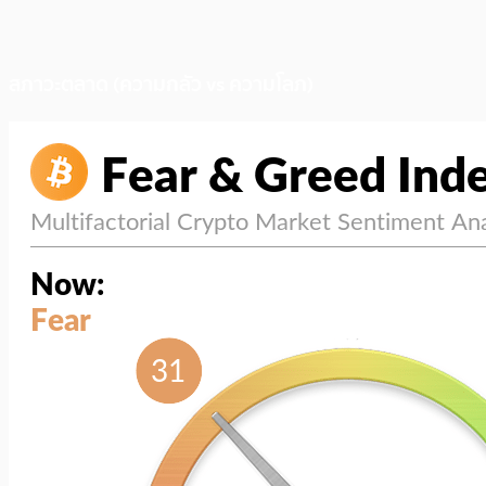
สภาวะตลาด (ความกลัว vs ความโลภ)