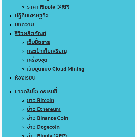
ราคา Ripple (XRP)
ปฏิทินเศรษฐกิจ
บทความ
รีวิวผลิตภัณฑ์
เว็บซื้อขาย
กระเป๋าเก็บเหรียญ
เครื่องขุด
เว็บขุดแบบ Cloud Mining
ห้องเรียน
ข่าวคริปโตเคอเรนซี่
ข่าว Bitcoin
ข่าว Ethereum
ข่าว Binance Coin
ข่าว Dogecoin
ข่าว Ripple (XRP)