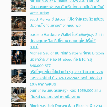
Bitcoin ร่วง 35% ตั้งแต่ปี 2025 สวนทางทอง-
เงิน-ทองแดงพุ่งแรง ดันคริปโตกลายเป็นสินทรัพย์
ผลงานแย่สุด
Scott Melker ชี้ Bitcoin ไม่ได้ทำให้รวยเร็ว แต่ช่วย
ป้องกันให้ “จนช้าลง” จากเงินเฟ้อ
ยอดขาย Hardware Wallet ในรัสเซียพุ่งสูง 2 เท่า
นักลงทุนแห่ถือคริปโตเอง ก่อนกฎใหม่เริ่มใช้
ก.ย.นี้
Michael Saylor ลั่น “มีแค่ Satoshi ที่ขาย Bitcoin
น้อยกว่าผม” หลัง Strategy ถือ BTC ทะลุ
840,000 BTC
คริปโตถูกขโมยไปแล้วกว่า $1,200 ล้าน จาก 276
เหตุการณ์ในปี ปี 2026 Coldcard คิดเป็นสัดส่วน
10% จากทั้งหมด
จีนเทขายพันธบัตรสหรัฐฯเหลือ $659,000 ล้าน
เดินหน้าสะสมทองคำต่อเนื่องแทน
Block ของ Jack Dorsey ช้อน Bitcoin เพิ่ม 234