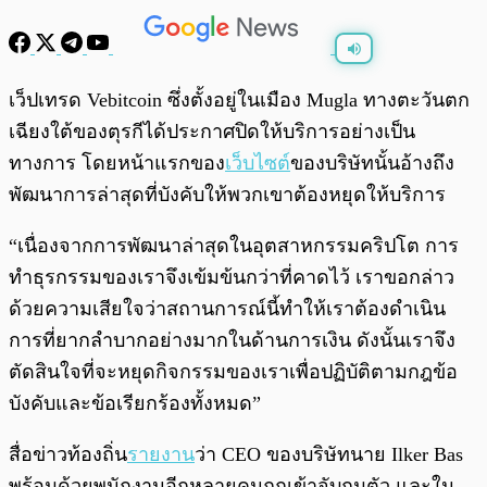
พร้อมเล่น
0:00
/
0:00
เว็ปเทรด Vebitcoin ซึ่งตั้งอยู่ในเมือง Mugla ทางตะวันตก
เฉียงใต้ของตุรกีได้ประกาศปิดให้บริการอย่างเป็น
ทางการ โดยหน้าแรกของ
เว็บไซต์
ของบริษัทนั้นอ้างถึง
พัฒนาการล่าสุดที่บังคับให้พวกเขาต้องหยุดให้บริการ
“เนื่องจากการพัฒนาล่าสุดในอุตสาหกรรมคริปโต การ
ทำธุรกรรมของเราจึงเข้มข้นกว่าที่คาดไว้ เราขอกล่าว
ด้วยความเสียใจว่าสถานการณ์นี้ทำให้เราต้องดำเนิน
การที่ยากลำบากอย่างมากในด้านการเงิน ดังนั้นเราจึง
ตัดสินใจที่จะหยุดกิจกรรมของเราเพื่อปฏิบัติตามกฎข้อ
บังคับและข้อเรียกร้องทั้งหมด”
สื่อข่าวท้องถิ่น
รายงาน
ว่า CEO ของบริษัทนาย Ilker Bas
พร้อมด้วยพนักงานอีกหลายคนถูกเข้าจับกุมตัว และใน