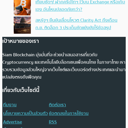
เทียบชัดๆ! ฝากคริปโทฯ ไว้บน Exchange หรือเก็บ
เอง อันไหนปลอดภัยกว่า?
สหรัฐฯ ยืนยันเลื่อนโหวต Clarity Act ถึงเดือน
ก.ย. ติดล็อก 3 ประเด็นขัดแย้งยังไร้ข้อสรุป
เป้าหมายของเรา
Siam Blockchain มุ่งมั่นที่จะช่วยนำเสนอสารเกี่ยวกับ
Cryptocurrency และเทคโนโลยีบล็อกเชนเพื่อคนไทย ในภาษาไทย เรา
รวบรวมข้อมูลส่วนใหญ่จากเว็บไซต์และเว็บบอร์ดต่างประเทศและนำมา
แปลส่งตรงถึงฟีดคุณ
เกี่ยวกับเว็บไซต์นี้
ทีมงาน
ติดต่อเรา
นโยบายความเป็นส่วนตัว
ข้อตกลงในการใช้งาน
Advertise
RSS