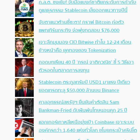
ก.ล.ต. ชงเข้ม! จับมือแบงก์ชาติยกระดับการกำกับ
ดูแลธุรกรรม Stablecoin เล็งออกแนวทางปีนี้
จับตาแนวต้านชี้ชะตา! กราฟ Bitcoin ก่อตัว
แพทเทิร์นกระทิง จ่อพุ่งทดสอบ $76,000
เจาะลึกมุมมอง CIO Bitwise ทำไม 12-24 เดือน
ข้างหน้าคือ ยุคทองของ Tokenization
ถอดบทเรียน 40 ปี ‘กรณ์ จาติกวณิช’ ชี้ 5 วิธีเอา
ตัวรอดในตลาดการลงทุน
Stablecoin ตระกูลทรัมป์ USD1 มาแรง ปีเดียว
ยอดเทรดทะลุ $50,000 ล้านบน Binance
ศาลอุทธรณ์สหรัฐฯ ยืนยันคำตัดสิน Sam
Bankman-Fried ดับฝันพ้นโทษนอนคุก 25 ปี
แฮกเกอร์เกาหลีเหนือมุ่งเป้า Coinbase เจาะระบบ
องค์กรกว่า 1,640 แห่งทั่วโลก ขโมยกระเป๋าคริปโต