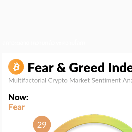
สภาวะตลาด (ความกลัว vs ความโลภ)