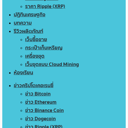
ราคา Ripple (XRP)
ปฏิทินเศรษฐกิจ
บทความ
รีวิวผลิตภัณฑ์
เว็บซื้อขาย
กระเป๋าเก็บเหรียญ
เครื่องขุด
เว็บขุดแบบ Cloud Mining
ห้องเรียน
ข่าวคริปโตเคอเรนซี่
ข่าว Bitcoin
ข่าว Ethereum
ข่าว Binance Coin
ข่าว Dogecoin
ข่าว Ripple (XRP)