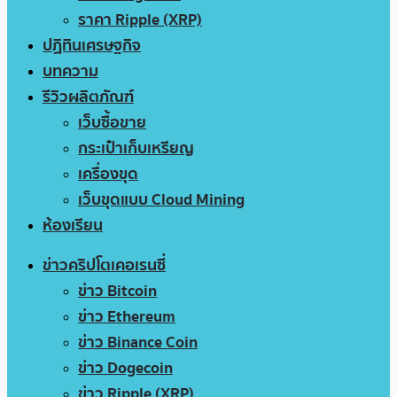
ราคา Ripple (XRP)
ปฏิทินเศรษฐกิจ
บทความ
รีวิวผลิตภัณฑ์
เว็บซื้อขาย
กระเป๋าเก็บเหรียญ
เครื่องขุด
เว็บขุดแบบ Cloud Mining
ห้องเรียน
ข่าวคริปโตเคอเรนซี่
ข่าว Bitcoin
ข่าว Ethereum
ข่าว Binance Coin
ข่าว Dogecoin
ข่าว Ripple (XRP)