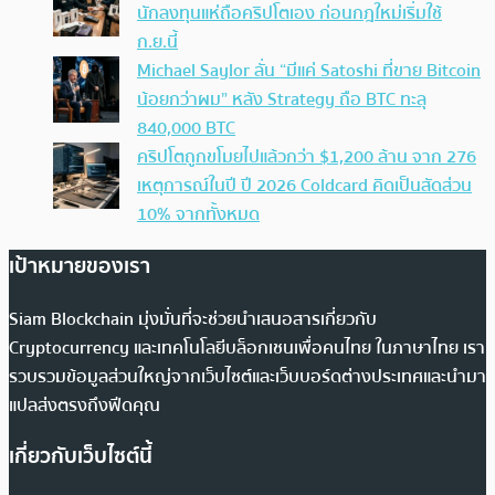
นักลงทุนแห่ถือคริปโตเอง ก่อนกฎใหม่เริ่มใช้
ก.ย.นี้
Michael Saylor ลั่น “มีแค่ Satoshi ที่ขาย Bitcoin
น้อยกว่าผม” หลัง Strategy ถือ BTC ทะลุ
840,000 BTC
คริปโตถูกขโมยไปแล้วกว่า $1,200 ล้าน จาก 276
เหตุการณ์ในปี ปี 2026 Coldcard คิดเป็นสัดส่วน
10% จากทั้งหมด
เป้าหมายของเรา
Siam Blockchain มุ่งมั่นที่จะช่วยนำเสนอสารเกี่ยวกับ
Cryptocurrency และเทคโนโลยีบล็อกเชนเพื่อคนไทย ในภาษาไทย เรา
รวบรวมข้อมูลส่วนใหญ่จากเว็บไซต์และเว็บบอร์ดต่างประเทศและนำมา
แปลส่งตรงถึงฟีดคุณ
เกี่ยวกับเว็บไซต์นี้