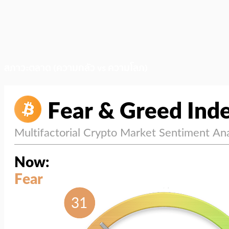
สภาวะตลาด (ความกลัว vs ความโลภ)