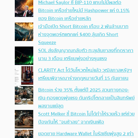
Michael Saylor ชี้ BIP-110 แทบไม่มีผลต่อ
Bitcoin เครือข่ายใหม่มี Hashpower แค่ 0.15%
ของ Bitcoin เครือข่ายหลัก
เจ้ามือเปิด Short Bitcoin เกือบ 2 พันล้านบาท
ห่างจุดพอร์ตแตกแค่ $400 ลุ้นเกิด Short
Squeeze
SOL ส่งสัญญาณกลับตัว ทะลุเส้นขาลงที่กดราคา
นาน 3 เดือน เตรียมพุ่งอย่างรุนแรง
CLARITY Act ได้วันโหวตใหม่แล้ว วุฒิสภาสหรัฐฯ
เตรียมพิจารณาร่างกฎหมายวันที่ 15 กันยายน
Bitcoin ร่วง 35% ตั้งแต่ปี 2025 สวนทางทอง-
เงิน-ทองแดงพุ่งแรง ดันคริปโตกลายเป็นสินทรัพย์
ผลงานแย่สุด
Scott Melker ชี้ Bitcoin ไม่ได้ทำให้รวยเร็ว แต่ช่วย
ป้องกันให้ “จนช้าลง” จากเงินเฟ้อ
ยอดขาย Hardware Wallet ในรัสเซียพุ่งสูง 2 เท่า