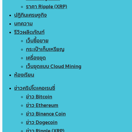
ราคา Ripple (XRP)
ปฏิทินเศรษฐกิจ
บทความ
รีวิวผลิตภัณฑ์
เว็บซื้อขาย
กระเป๋าเก็บเหรียญ
เครื่องขุด
เว็บขุดแบบ Cloud Mining
ห้องเรียน
ข่าวคริปโตเคอเรนซี่
ข่าว Bitcoin
ข่าว Ethereum
ข่าว Binance Coin
ข่าว Dogecoin
ข่าว Ripple (XRP)