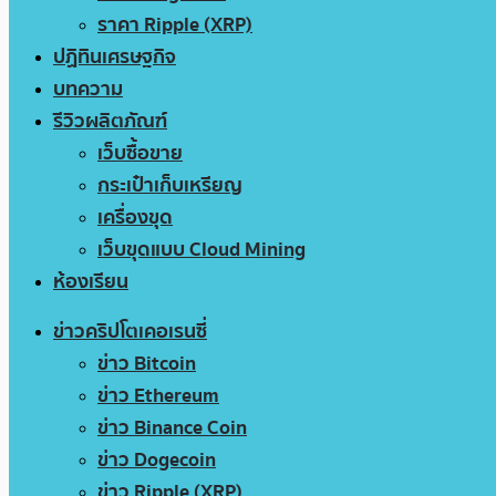
ราคา Ripple (XRP)
ปฏิทินเศรษฐกิจ
บทความ
รีวิวผลิตภัณฑ์
เว็บซื้อขาย
กระเป๋าเก็บเหรียญ
เครื่องขุด
เว็บขุดแบบ Cloud Mining
ห้องเรียน
ข่าวคริปโตเคอเรนซี่
ข่าว Bitcoin
ข่าว Ethereum
ข่าว Binance Coin
ข่าว Dogecoin
ข่าว Ripple (XRP)