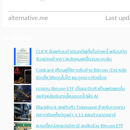
ประเด็นล่าสุด
CLICX ลั่นพร้อมดำเนินคดีผู้ตั้งใจบิดหนี้ พร้อมปิด
รับสมัครชั่วคราวหลังคนแห่ยื่นจนระบบล้น
Coldcard เตือนผู้ใช้งานรีบย้าย Bitcoin ด่วน หลัง
ช่องโหว่ยังอุดไม่ได้ และถูกเจาะต่อเนื่อง
กองทุน Bitcoin ETF เจ๊งและปิดตัวเป็นแห่งแรกใน
สหรัฐหลังเงินทุนไหลออกไปฝั่ง AI
BlackRock ลุยเปิดตัว Tokenized สำหรับกองทุน
ตลาดเงินยุโรปมูลค่า 3.11 แสนล้านดอลลาร์
แบงก์ใหญ่สุดของอิตาลี ลดสัดส่วน Bitcoin ETF