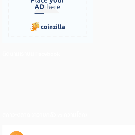
ติดตามเราบน Facebook
สภาวะตลาด (ความกลัว vs ความโลภ)