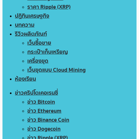
ราคา Ripple (XRP)
ปฏิทินเศรษฐกิจ
บทความ
รีวิวผลิตภัณฑ์
เว็บซื้อขาย
กระเป๋าเก็บเหรียญ
เครื่องขุด
เว็บขุดแบบ Cloud Mining
ห้องเรียน
ข่าวคริปโตเคอเรนซี่
ข่าว Bitcoin
ข่าว Ethereum
ข่าว Binance Coin
ข่าว Dogecoin
ข่าว Ripple (XRP)