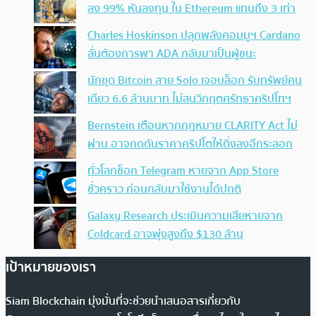
ลง 99% หันลงทุน ใน Ethereum แทนถึง 3 เท่า
Charles Hoskinson ปลุกพลังคอมมูฯ Cardano
ลั่นต้องการพา ADA กลับมาเป็นผู้ชนะ
นักขุด Bitcoin สาย Solo เจอบล็อก รับทรัพย์คน
เดียว 6.6 ล้านบาท ไม่สนวิกฤตศรัทธาคริปโทฯ
Bernstein เตือนหากกฎหมาย CLARITY Act ไม่
ผ่าน อาจกดดันราคาคริปโตให้ดิ่งลงอีกระลอก
ทั่วโลกช็อก Telegram หายจาก App Store
ชั่วคราว ก่อนกลับมาใช้งานได้ปกติ
Galaxy Research ประเมินความเสียหายจาก
Coldcard อาจพุ่งสูงถึง $130 ล้าน
เป้าหมายของเรา
Siam Blockchain มุ่งมั่นที่จะช่วยนำเสนอสารเกี่ยวกับ