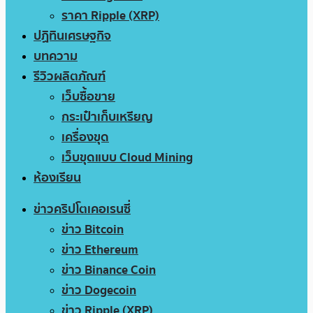
ราคา Ripple (XRP)
ปฏิทินเศรษฐกิจ
บทความ
รีวิวผลิตภัณฑ์
เว็บซื้อขาย
กระเป๋าเก็บเหรียญ
เครื่องขุด
เว็บขุดแบบ Cloud Mining
ห้องเรียน
ข่าวคริปโตเคอเรนซี่
ข่าว Bitcoin
ข่าว Ethereum
ข่าว Binance Coin
ข่าว Dogecoin
ข่าว Ripple (XRP)