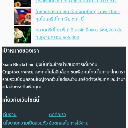
ไวรัสเรียกค่าไถ่ Bitcoin เป็นจำนวน 0.07 BTC
ไต้หวันยกระดับเข้ม จ่อบังคับใช้กฏ Travel Rule
คุมโอนคริปโทฯ เริ่ม ต.ค. นี้
ตลาดคริปโทฯ ฟื้น! Bitcoin ยื้อแถว $64,700 ลุ้น
ทะลุผ่านกรอบ $65,000
เป้าหมายของเรา
Siam Blockchain มุ่งมั่นที่จะช่วยนำเสนอสารเกี่ยวกับ
Cryptocurrency และเทคโนโลยีบล็อกเชนเพื่อคนไทย ในภาษาไทย เรา
รวบรวมข้อมูลส่วนใหญ่จากเว็บไซต์และเว็บบอร์ดต่างประเทศและนำมา
แปลส่งตรงถึงฟีดคุณ
เกี่ยวกับเว็บไซต์นี้
ทีมงาน
ติดต่อเรา
นโยบายความเป็นส่วนตัว
ข้อตกลงในการใช้งาน