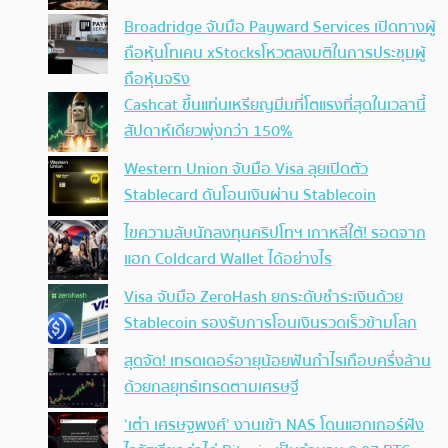
Broadridge จับมือ Payward Services เปิดทางผู้
ถือหุ้นโทเคน xStocksโหวตลงมติในการประชุมผู้
ถือหุ้นจริง
Cashcat ขึ้นแท่นเหรียญมีมที่โตแรงที่สุดในเวลานี้
สัปดาห์เดียวพุ่งกว่า 150%
Western Union จับมือ Visa ลุยเปิดตัว
Stablecard ดันโอนเงินผ่าน Stablecoin
ไขความลับนักลงทุนคริปโทฯ เกาหลีใต้! รอดจาก
แฮก Coldcard Wallet ได้อย่างไร
Visa จับมือ ZeroHash ยกระดับชำระเงินด้วย
Stablecoin รองรับการโอนเงินรวดเร็วข้ามโลก
สุดจัด! เทรดเดอร์อายุน้อยฟันกำไรเกือบครึ่งล้าน
ด้วยกลยุทธ์เทรดตามเศรษฐี
‘เต๋า เศรษฐพงศ์’ งานเข้า NAS โดนแฮกเกอร์ฝัง