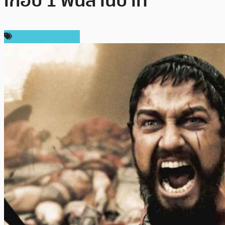
เกือบ 1 พันล้านบาท
ข่าวคริปโตเคอเรนซี่