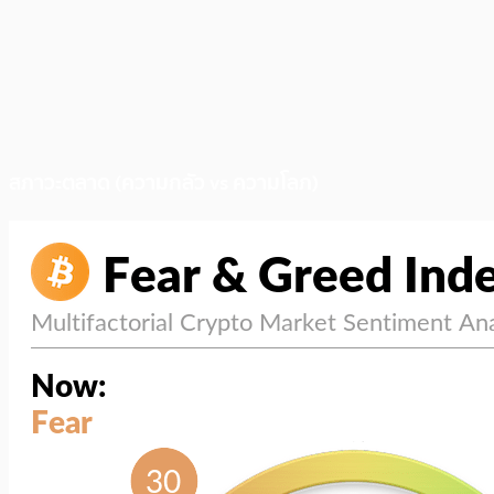
สภาวะตลาด (ความกลัว vs ความโลภ)