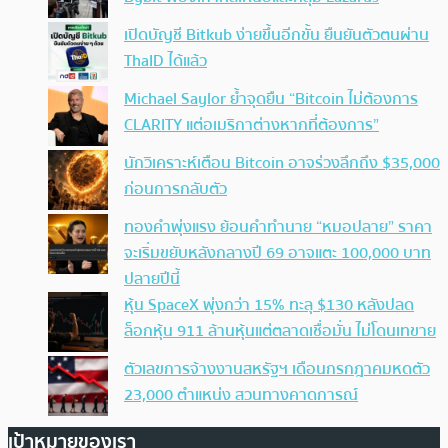
เปิดบัญชี Bitkub ง่ายขึ้นอีกขั้น ยืนยันตัวตนผ่าน
ThaID ได้แล้ว
Michael Saylor ย้ำจุดยืน “Bitcoin ไม่ต้องการ
CLARITY แต่อเมริกาต่างหากที่ต้องการ”
นักวิเคราะห์เตือน Bitcoin อาจร่วงลึกถึง $35,000
ก่อนการกลับตัว
ทองคำพุ่งแรง ย้อนคำทำนาย “หมอปลาย” ราคา
จะเริ่มขยับหลังกลางปี 69 อาจแตะ 100,000 บาท
ปลายปีนี้
หุ้น SpaceX พุ่งกว่า 15% ทะลุ $130 หลังปลด
ล็อกหุ้น 911 ล้านหุ้นแต่ตลาดเชื่อมั่น ไม่โดนเทขาย
ตัวเลขการจ้างงานสหรัฐฯ เดือนกรกฎาคมหดตัว
23,000 ตำแหน่ง สวนทางคาดการณ์
เป้าหมายของเรา