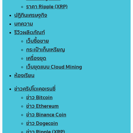
ราคา Ripple (XRP)
ปฏิทินเศรษฐกิจ
บทความ
รีวิวผลิตภัณฑ์
เว็บซื้อขาย
กระเป๋าเก็บเหรียญ
เครื่องขุด
เว็บขุดแบบ Cloud Mining
ห้องเรียน
ข่าวคริปโตเคอเรนซี่
ข่าว Bitcoin
ข่าว Ethereum
ข่าว Binance Coin
ข่าว Dogecoin
ข่าว Ripple (XRP)