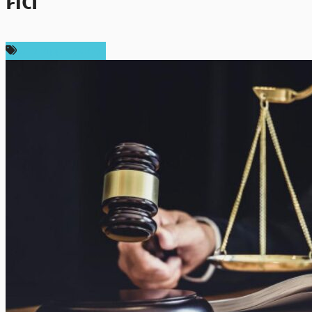
คดี
ข่าว Ripple (XRP)