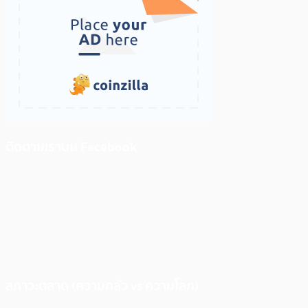
ติดตามเราบน Facebook
สภาวะตลาด (ความกลัว vs ความโลภ)