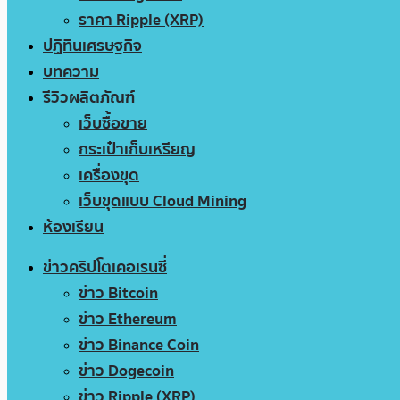
ราคา Ripple (XRP)
ปฏิทินเศรษฐกิจ
บทความ
รีวิวผลิตภัณฑ์
เว็บซื้อขาย
กระเป๋าเก็บเหรียญ
เครื่องขุด
เว็บขุดแบบ Cloud Mining
ห้องเรียน
ข่าวคริปโตเคอเรนซี่
ข่าว Bitcoin
ข่าว Ethereum
ข่าว Binance Coin
ข่าว Dogecoin
ข่าว Ripple (XRP)