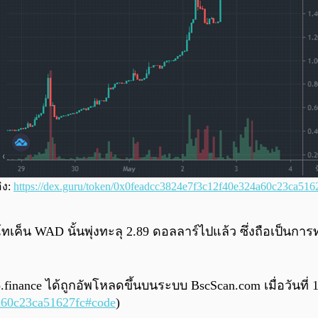
ิง:
https://dex.guru/token/0x0feadcc3824e7f3c12f40e324a60c23ca516
ค็น WAD นั้นพุ่งทะลุ 2.89 ดอลลาร์ไปแล้ว ซึ่งถือเป็นกา
nance ได้ถูกอัพโหลดขึ้นบนระบบ BscScan.com เมื่อวันที่ 1
4a60c23ca51627fc#code
)