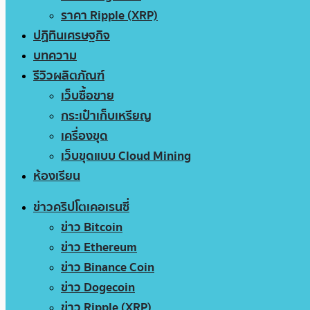
ราคา Ripple (XRP)
ปฏิทินเศรษฐกิจ
บทความ
รีวิวผลิตภัณฑ์
เว็บซื้อขาย
กระเป๋าเก็บเหรียญ
เครื่องขุด
เว็บขุดแบบ Cloud Mining
ห้องเรียน
ข่าวคริปโตเคอเรนซี่
ข่าว Bitcoin
ข่าว Ethereum
ข่าว Binance Coin
ข่าว Dogecoin
ข่าว Ripple (XRP)