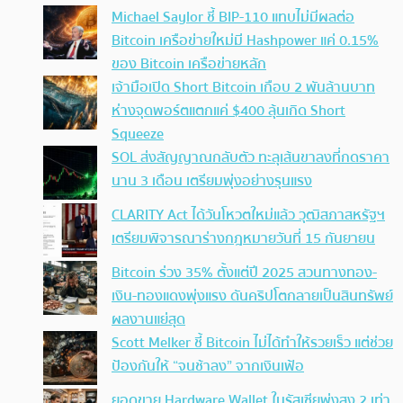
Michael Saylor ชี้ BIP-110 แทบไม่มีผลต่อ
Bitcoin เครือข่ายใหม่มี Hashpower แค่ 0.15%
ของ Bitcoin เครือข่ายหลัก
เจ้ามือเปิด Short Bitcoin เกือบ 2 พันล้านบาท
ห่างจุดพอร์ตแตกแค่ $400 ลุ้นเกิด Short
Squeeze
SOL ส่งสัญญาณกลับตัว ทะลุเส้นขาลงที่กดราคา
นาน 3 เดือน เตรียมพุ่งอย่างรุนแรง
CLARITY Act ได้วันโหวตใหม่แล้ว วุฒิสภาสหรัฐฯ
เตรียมพิจารณาร่างกฎหมายวันที่ 15 กันยายน
Bitcoin ร่วง 35% ตั้งแต่ปี 2025 สวนทางทอง-
เงิน-ทองแดงพุ่งแรง ดันคริปโตกลายเป็นสินทรัพย์
ผลงานแย่สุด
Scott Melker ชี้ Bitcoin ไม่ได้ทำให้รวยเร็ว แต่ช่วย
ป้องกันให้ “จนช้าลง” จากเงินเฟ้อ
ยอดขาย Hardware Wallet ในรัสเซียพุ่งสูง 2 เท่า