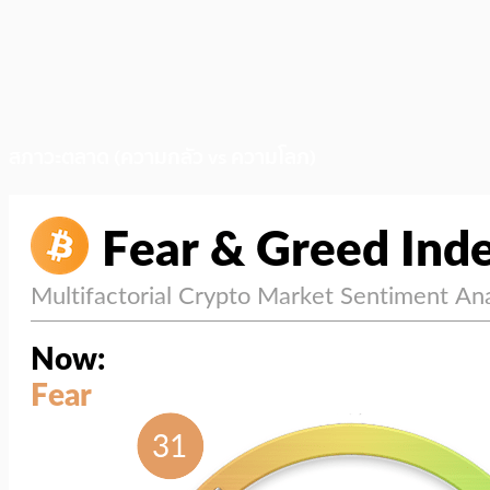
สภาวะตลาด (ความกลัว vs ความโลภ)