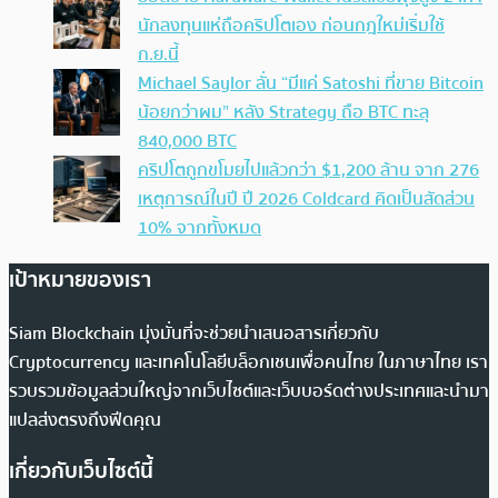
นักลงทุนแห่ถือคริปโตเอง ก่อนกฎใหม่เริ่มใช้
ก.ย.นี้
Michael Saylor ลั่น “มีแค่ Satoshi ที่ขาย Bitcoin
น้อยกว่าผม” หลัง Strategy ถือ BTC ทะลุ
840,000 BTC
คริปโตถูกขโมยไปแล้วกว่า $1,200 ล้าน จาก 276
เหตุการณ์ในปี ปี 2026 Coldcard คิดเป็นสัดส่วน
10% จากทั้งหมด
เป้าหมายของเรา
Siam Blockchain มุ่งมั่นที่จะช่วยนำเสนอสารเกี่ยวกับ
Cryptocurrency และเทคโนโลยีบล็อกเชนเพื่อคนไทย ในภาษาไทย เรา
รวบรวมข้อมูลส่วนใหญ่จากเว็บไซต์และเว็บบอร์ดต่างประเทศและนำมา
แปลส่งตรงถึงฟีดคุณ
เกี่ยวกับเว็บไซต์นี้