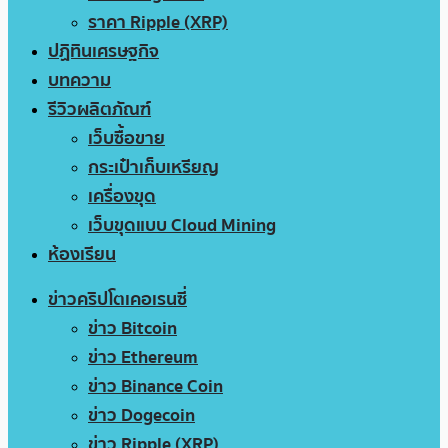
ราคา Ripple (XRP)
ปฏิทินเศรษฐกิจ
บทความ
รีวิวผลิตภัณฑ์
เว็บซื้อขาย
กระเป๋าเก็บเหรียญ
เครื่องขุด
เว็บขุดแบบ Cloud Mining
ห้องเรียน
ข่าวคริปโตเคอเรนซี่
ข่าว Bitcoin
ข่าว Ethereum
ข่าว Binance Coin
ข่าว Dogecoin
ข่าว Ripple (XRP)