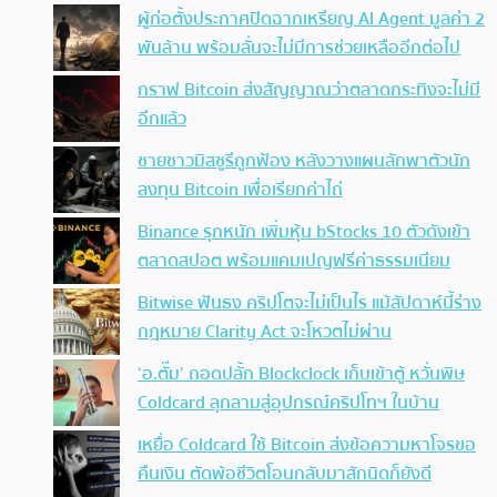
ผู้ก่อตั้งประกาศปิดฉากเหรียญ AI Agent มูลค่า 2
พันล้าน พร้อมลั่นจะไม่มีการช่วยเหลืออีกต่อไป
กราฟ Bitcoin ส่งสัญญาณว่าตลาดกระทิงจะไม่มี
อีกแล้ว
ชายชาวมิสซูรีถูกฟ้อง หลังวางแผนลักพาตัวนัก
ลงทุน Bitcoin เพื่อเรียกค่าไถ่
Binance รุกหนัก เพิ่มหุ้น bStocks 10 ตัวดังเข้า
ตลาดสปอต พร้อมแคมเปญฟรีค่าธรรมเนียม
Bitwise ฟันธง คริปโตจะไม่เป็นไร แม้สัปดาห์นี้ร่าง
กฎหมาย Clarity Act จะโหวตไม่ผ่าน
‘อ.ตั๊ม’ ถอดปลั้ก Blockclock เก็บเข้าตู้ หวั่นพิษ
Coldcard ลุกลามสู่อุปกรณ์คริปโทฯ ในบ้าน
เหยื่อ Coldcard ใช้ Bitcoin ส่งข้อความหาโจรขอ
คืนเงิน ตัดพ้อชีวิตโอนกลับมาสักนิดก็ยังดี