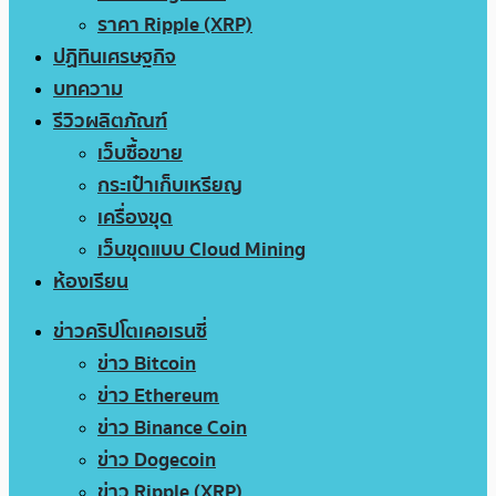
ราคา Ripple (XRP)
ปฏิทินเศรษฐกิจ
บทความ
รีวิวผลิตภัณฑ์
เว็บซื้อขาย
กระเป๋าเก็บเหรียญ
เครื่องขุด
เว็บขุดแบบ Cloud Mining
ห้องเรียน
ข่าวคริปโตเคอเรนซี่
ข่าว Bitcoin
ข่าว Ethereum
ข่าว Binance Coin
ข่าว Dogecoin
ข่าว Ripple (XRP)