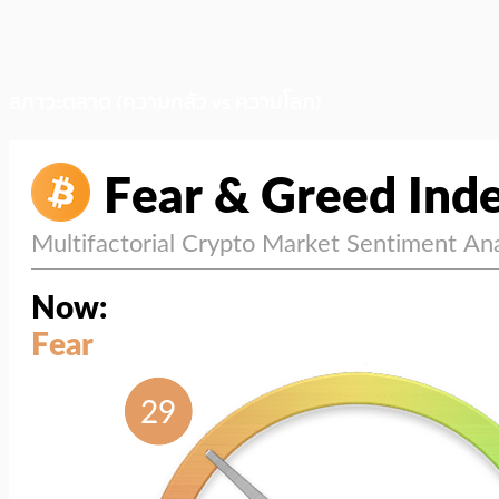
สภาวะตลาด (ความกลัว vs ความโลภ)