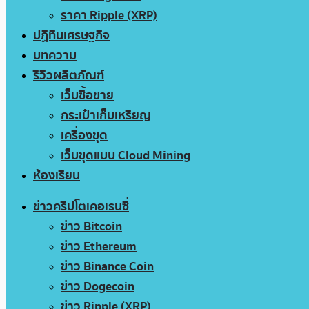
ราคา Ripple (XRP)
ปฏิทินเศรษฐกิจ
บทความ
รีวิวผลิตภัณฑ์
เว็บซื้อขาย
กระเป๋าเก็บเหรียญ
เครื่องขุด
เว็บขุดแบบ Cloud Mining
ห้องเรียน
ข่าวคริปโตเคอเรนซี่
ข่าว Bitcoin
ข่าว Ethereum
ข่าว Binance Coin
ข่าว Dogecoin
ข่าว Ripple (XRP)