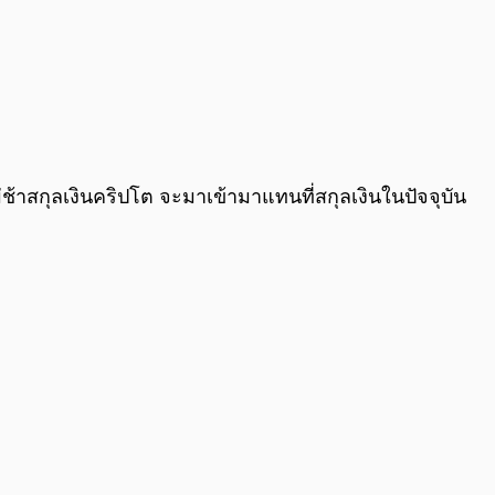
นไม่ช้าสกุลเงินคริปโต จะมาเข้ามาแทนที่สกุลเงินในปัจจุบัน