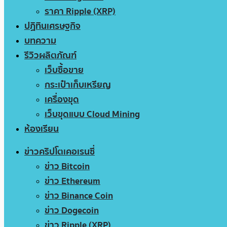
ราคา Ripple (XRP)
ปฏิทินเศรษฐกิจ
บทความ
รีวิวผลิตภัณฑ์
เว็บซื้อขาย
กระเป๋าเก็บเหรียญ
เครื่องขุด
เว็บขุดแบบ Cloud Mining
ห้องเรียน
ข่าวคริปโตเคอเรนซี่
ข่าว Bitcoin
ข่าว Ethereum
ข่าว Binance Coin
ข่าว Dogecoin
ข่าว Ripple (XRP)