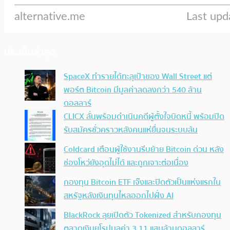
ประเด็นล่าสุด
SpaceX ทำรายได้ทะลุเป้าของ Wall Street แต่
พอร์ต Bitcoin มีมูลค่าลดลงกว่า 540 ล้าน
ดอลลาร์
CLICX ลั่นพร้อมดำเนินคดีผู้ตั้งใจบิดหนี้ พร้อมปิด
รับสมัครชั่วคราวหลังคนแห่ยื่นจนระบบล้น
Coldcard เตือนผู้ใช้งานรีบย้าย Bitcoin ด่วน หลัง
ช่องโหว่ยังอุดไม่ได้ และถูกเจาะต่อเนื่อง
กองทุน Bitcoin ETF เจ๊งและปิดตัวเป็นแห่งแรกใน
สหรัฐหลังเงินทุนไหลออกไปฝั่ง AI
BlackRock ลุยเปิดตัว Tokenized สำหรับกองทุน
ตลาดเงินยุโรปมูลค่า 3.11 แสนล้านดอลลาร์