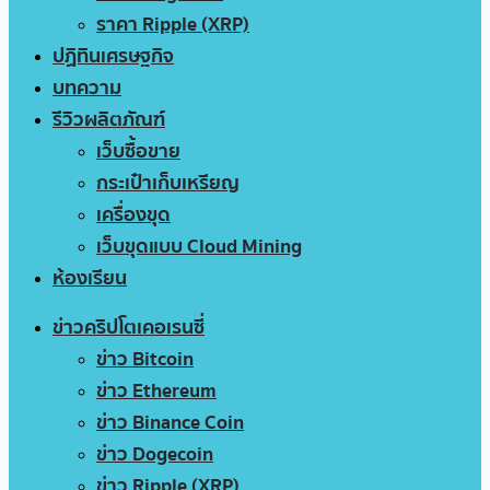
ราคา Ripple (XRP)
ปฏิทินเศรษฐกิจ
บทความ
รีวิวผลิตภัณฑ์
เว็บซื้อขาย
กระเป๋าเก็บเหรียญ
เครื่องขุด
เว็บขุดแบบ Cloud Mining
ห้องเรียน
ข่าวคริปโตเคอเรนซี่
ข่าว Bitcoin
ข่าว Ethereum
ข่าว Binance Coin
ข่าว Dogecoin
ข่าว Ripple (XRP)