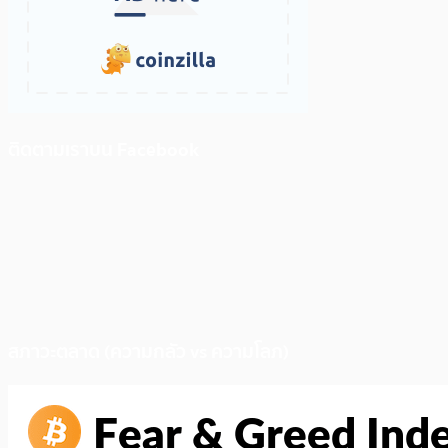
ติดตามเราบน Facebook
สภาวะตลาด (ความกลัว vs ความโลภ)