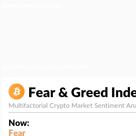
ติดตามเราบน Facebook
สภาวะตลาด (ความกลัว vs ความโลภ)