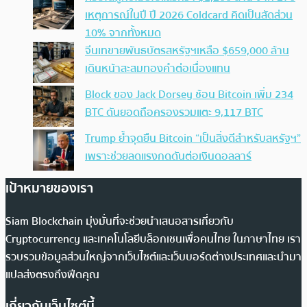
เหตุการณ์ในปี ปี 2026 Coldcard คิดเป็นสัดส่วน
10% จากทั้งหมด
จีนเทขายพันธบัตรสหรัฐฯเหลือ $659,000 ล้าน
เดินหน้าสะสมทองคำต่อเนื่องแทน
Block ของ Jack Dorsey ช้อน Bitcoin เพิ่ม 234
BTC ดันยอดถือครองรวมแตะ 9,117 BTC
Trump ย้ำจุดยืน Bitcoin “เป็นสิ่งดีสำหรับสหรัฐฯ”
เพราะช่วยลดแรงกดดันต่อเงินดอลลาร์
เป้าหมายของเรา
Siam Blockchain มุ่งมั่นที่จะช่วยนำเสนอสารเกี่ยวกับ
Cryptocurrency และเทคโนโลยีบล็อกเชนเพื่อคนไทย ในภาษาไทย เรา
รวบรวมข้อมูลส่วนใหญ่จากเว็บไซต์และเว็บบอร์ดต่างประเทศและนำมา
แปลส่งตรงถึงฟีดคุณ
เกี่ยวกับเว็บไซต์นี้