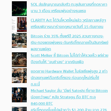
SOL ส่งสัญญาณกลับตัว ทะลุเส้นขาลงที่กดราคา
นาน 3 เดือน เตรียมพุ่งอย่างรุนแรง
CLARITY Act ได้วันโหวตใหม่แล้ว วุฒิสภาสหรัฐฯ
เตรียมพิจารณาร่างกฎหมายวันที่ 15 กันยายน
Bitcoin ร่วง 35% ตั้งแต่ปี 2025 สวนทางทอง-
เงิน-ทองแดงพุ่งแรง ดันคริปโตกลายเป็นสินทรัพย์
ผลงานแย่สุด
Scott Melker ชี้ Bitcoin ไม่ได้ทำให้รวยเร็ว แต่ช่วย
ป้องกันให้ “จนช้าลง” จากเงินเฟ้อ
ยอดขาย Hardware Wallet ในรัสเซียพุ่งสูง 2 เท่า
นักลงทุนแห่ถือคริปโตเอง ก่อนกฎใหม่เริ่มใช้
ก.ย.นี้
Michael Saylor ลั่น “มีแค่ Satoshi ที่ขาย Bitcoin
น้อยกว่าผม” หลัง Strategy ถือ BTC ทะลุ
840,000 BTC
คริปโตถูกขโมยไปแล้วกว่า $1,200 ล้าน จาก 276