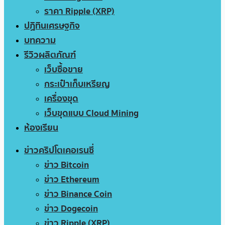
ราคา Ripple (XRP)
ปฏิทินเศรษฐกิจ
บทความ
รีวิวผลิตภัณฑ์
เว็บซื้อขาย
กระเป๋าเก็บเหรียญ
เครื่องขุด
เว็บขุดแบบ Cloud Mining
ห้องเรียน
ข่าวคริปโตเคอเรนซี่
ข่าว Bitcoin
ข่าว Ethereum
ข่าว Binance Coin
ข่าว Dogecoin
ข่าว Ripple (XRP)