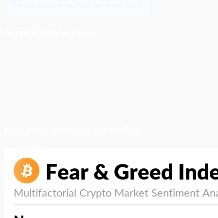
ติดตามเราบน Facebook
สภาวะตลาด (ความกลัว vs ความโลภ)