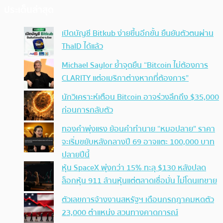
ประเด็นล่าสุด
เปิดบัญชี Bitkub ง่ายขึ้นอีกขั้น ยืนยันตัวตนผ่าน
ThaID ได้แล้ว
Michael Saylor ย้ำจุดยืน “Bitcoin ไม่ต้องการ
CLARITY แต่อเมริกาต่างหากที่ต้องการ”
นักวิเคราะห์เตือน Bitcoin อาจร่วงลึกถึง $35,000
ก่อนการกลับตัว
ทองคำพุ่งแรง ย้อนคำทำนาย “หมอปลาย” ราคา
จะเริ่มขยับหลังกลางปี 69 อาจแตะ 100,000 บาท
ปลายปีนี้
หุ้น SpaceX พุ่งกว่า 15% ทะลุ $130 หลังปลด
ล็อกหุ้น 911 ล้านหุ้นแต่ตลาดเชื่อมั่น ไม่โดนเทขาย
ตัวเลขการจ้างงานสหรัฐฯ เดือนกรกฎาคมหดตัว
23,000 ตำแหน่ง สวนทางคาดการณ์