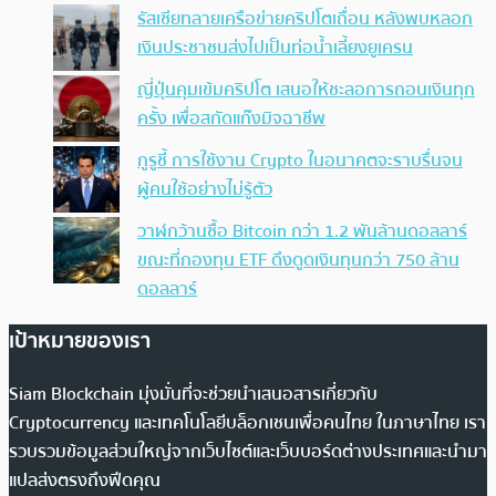
รัสเซียทลายเครือข่ายคริปโตเถื่อน หลังพบหลอก
เงินประชาชนส่งไปเป็นท่อน้ำเลี้ยงยูเครน
ญี่ปุ่นคุมเข้มคริปโต เสนอให้ชะลอการถอนเงินทุก
ครั้ง เพื่อสกัดแก๊งมิจฉาชีพ
กูรูชี้ การใช้งาน Crypto ในอนาคตจะราบรื่นจน
ผู้คนใช้อย่างไม่รู้ตัว
วาฬกว้านซื้อ Bitcoin กว่า 1.2 พันล้านดอลลาร์
ขณะที่กองทุน ETF ดึงดูดเงินทุนกว่า 750 ล้าน
ดอลลาร์
เป้าหมายของเรา
Siam Blockchain มุ่งมั่นที่จะช่วยนำเสนอสารเกี่ยวกับ
Cryptocurrency และเทคโนโลยีบล็อกเชนเพื่อคนไทย ในภาษาไทย เรา
รวบรวมข้อมูลส่วนใหญ่จากเว็บไซต์และเว็บบอร์ดต่างประเทศและนำมา
แปลส่งตรงถึงฟีดคุณ