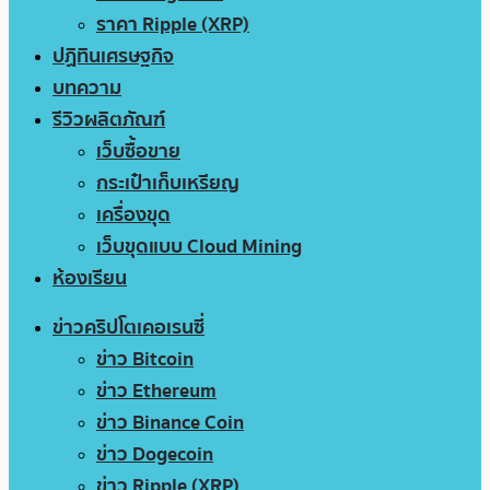
ราคา Ripple (XRP)
ปฏิทินเศรษฐกิจ
บทความ
รีวิวผลิตภัณฑ์
เว็บซื้อขาย
กระเป๋าเก็บเหรียญ
เครื่องขุด
เว็บขุดแบบ Cloud Mining
ห้องเรียน
ข่าวคริปโตเคอเรนซี่
ข่าว Bitcoin
ข่าว Ethereum
ข่าว Binance Coin
ข่าว Dogecoin
ข่าว Ripple (XRP)