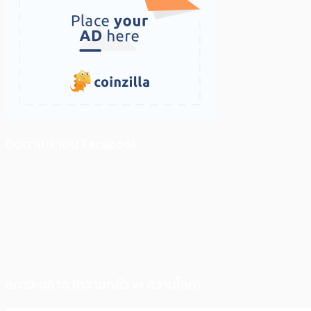
ติดตามเราบน Facebook
สภาวะตลาด (ความกลัว vs ความโลภ)