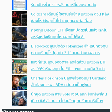
รับสมัครชั่วคราวหลังคนแห่ยื่นจนระบบล้น
Coldcard เตือนผู้ใช้งานรีบย้าย Bitcoin ด่วน หลัง
ช่องโหว่ยังอุดไม่ได้ และถูกเจาะต่อเนื่อง
กองทุน Bitcoin ETF เจ๊งและปิดตัวเป็นแห่งแรกใน
สหรัฐหลังเงินทุนไหลออกไปฝั่ง AI
BlackRock ลุยเปิดตัว Tokenized สำหรับกองทุน
ตลาดเงินยุโรปมูลค่า 3.11 แสนล้านดอลลาร์
แบงก์ใหญ่สุดของอิตาลี ลดสัดส่วน Bitcoin ETF
ลง 99% หันลงทุน ใน Ethereum แทนถึง 3 เท่า
Charles Hoskinson ปลุกพลังคอมมูฯ Cardano
ลั่นต้องการพา ADA กลับมาเป็นผู้ชนะ
นักขุด Bitcoin สาย Solo เจอบล็อก รับทรัพย์คน
เดียว 6.6 ล้านบาท ไม่สนวิกฤตศรัทธาคริปโทฯ