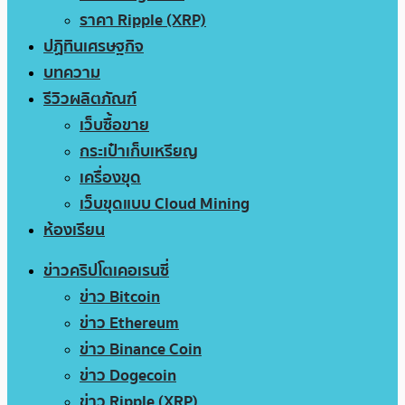
ราคา Ripple (XRP)
ปฏิทินเศรษฐกิจ
บทความ
รีวิวผลิตภัณฑ์
เว็บซื้อขาย
กระเป๋าเก็บเหรียญ
เครื่องขุด
เว็บขุดแบบ Cloud Mining
ห้องเรียน
ข่าวคริปโตเคอเรนซี่
ข่าว Bitcoin
ข่าว Ethereum
ข่าว Binance Coin
ข่าว Dogecoin
ข่าว Ripple (XRP)